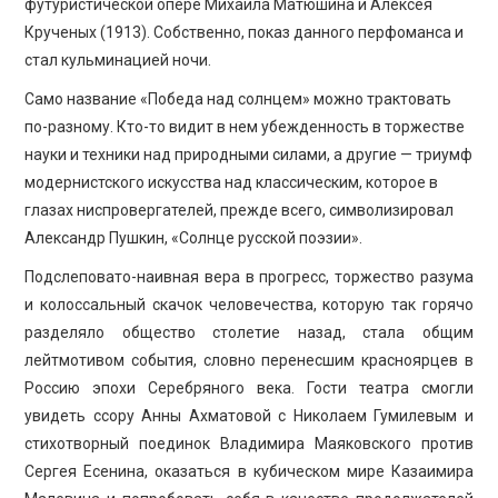
футуристической опере Михаила Матюшина и Алексея
Крученых (1913). Собственно, показ данного перфоманса и
стал кульминацией ночи.
Само название «Победа над солнцем» можно трактовать
по-разному. Кто-то видит в нем убежденность в торжестве
науки и техники над природными силами, а другие — триумф
модернистского искусства над классическим, которое в
глазах ниспровергателей, прежде всего, символизировал
Александр Пушкин, «Солнце русской поэзии».
Подслеповато-наивная вера в прогресс, торжество разума
и колоссальный скачок человечества, которую так горячо
разделяло общество столетие назад, стала общим
лейтмотивом события, словно перенесшим красноярцев в
Россию эпохи Серебряного века. Гости театра смогли
увидеть ссору Анны Ахматовой с Николаем Гумилевым и
стихотворный поединок Владимира Маяковского против
Сергея Есенина, оказаться в кубическом мире Казаимира