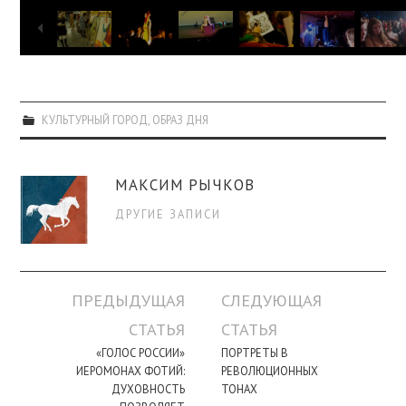
КУЛЬТУРНЫЙ ГОРОД
,
ОБРАЗ ДНЯ
МАКСИМ РЫЧКОВ
ДРУГИЕ ЗАПИСИ
Навигация
ПРЕДЫДУЩАЯ
СЛЕДУЮЩАЯ
по
СТАТЬЯ
СТАТЬЯ
записи
«ГОЛОС РОССИИ»
ПОРТРЕТЫ В
ИЕРОМОНАХ ФОТИЙ:
РЕВОЛЮЦИОННЫХ
ДУХОВНОСТЬ
ТОНАХ