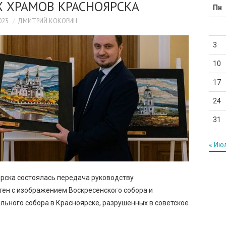
 ХРАМОВ КРАСНОЯРСКА
Пн
023
ДМИТРИЙ КОКОРИН
3
10
17
24
31
« Ию
рска состоялась передача руководству
тен с изображением Воскресенского собора и
ьного собора в Красноярске, разрушенных в советское