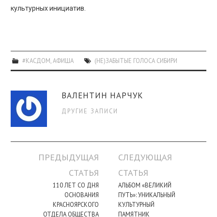
культурных инициатив.
#КАСДОМ
,
АФИША
(НЕ)ЗАБЫТЫЕ ГОЛОСА СИБИРИ
ВАЛЕНТИН НАРЧУК
ДРУГИЕ ЗАПИСИ
Навигация
ПРЕДЫДУЩАЯ
СЛЕДУЮЩАЯ
по
СТАТЬЯ
СТАТЬЯ
записи
110 ЛЕТ СО ДНЯ
АЛЬБОМ «ВЕЛИКИЙ
ОСНОВАНИЯ
ПУТЬ»: УНИКАЛЬНЫЙ
КРАСНОЯРСКОГО
КУЛЬТУРНЫЙ
ОТДЕЛА ОБЩЕСТВА
ПАМЯТНИК