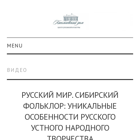
MENU
О ПРОЕКТЕ
ВИДЕО
КОЛЛЕКЦИИ
#КАСДОМ
РУССКИЙ МИР. СИБИРСКИЙ
ФОЛЬКЛОР: УНИКАЛЬНЫЕ
КУЛЬТУРА
ОСОБЕННОСТИ РУССКОГО
ОБРАЗОВАНИЕ
УСТНОГО НАРОДНОГО
ТВОРЧЕСТВА