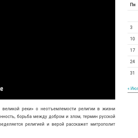
Пн
3
10
17
24
31
« Ию
 великой реки» о неотъемлемости религии в жизни
енность, борьба между добром и злом, термин русской
ределяется религией и верой расскажет митрополит