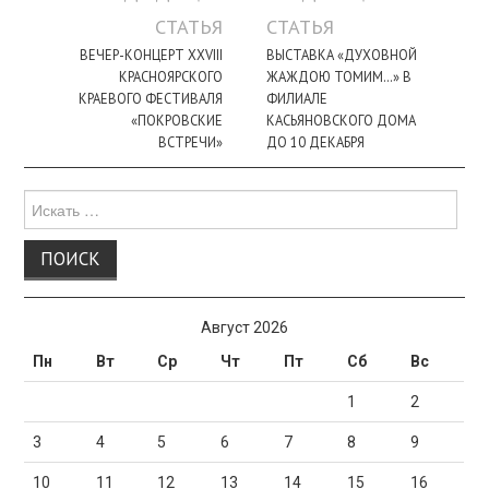
по
СТАТЬЯ
СТАТЬЯ
записи
ВЕЧЕР-КОНЦЕРТ XXVIII
ВЫСТАВКА «ДУХОВНОЙ
КРАСНОЯРСКОГО
ЖАЖДОЮ ТОМИМ…» В
КРАЕВОГО ФЕСТИВАЛЯ
ФИЛИАЛЕ
«ПОКРОВСКИЕ
КАСЬЯНОВСКОГО ДОМА
ВСТРЕЧИ»
ДО 10 ДЕКАБРЯ
Поиск
для:
Август 2026
Пн
Вт
Ср
Чт
Пт
Сб
Вс
1
2
3
4
5
6
7
8
9
10
11
12
13
14
15
16