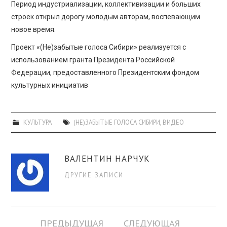
ПРОСВЕЩЕНИЕ
Период индустриализации, коллективизации и больших
строек открыл дорогу молодым авторам, воспевающим
новое время.
Проект «(Не)забытые голоса Сибири» реализуется с
использованием гранта Президента Российской
Федерации, предоставленного Президентским фондом
культурных инициатив
КУЛЬТУРА
(НЕ)ЗАБЫТЫЕ ГОЛОСА СИБИРИ
,
ВИДЕО
ВАЛЕНТИН НАРЧУК
ДРУГИЕ ЗАПИСИ
Навигация
ПРЕДЫДУЩАЯ
СЛЕДУЮЩАЯ