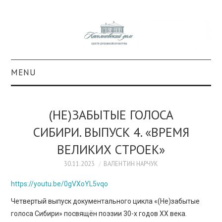
MENU
О ПРОЕКТЕ
(НЕ)ЗАБЫТЫЕ ГОЛОСА
КОЛЛЕКЦИИ
СИБИРИ. ВЫПУСК 4. «ВРЕМЯ
ВЕЛИКИХ СТРОЕК»
#КАСДОМ
30.11.2023
ВАЛЕНТИН НАРЧУК
КУЛЬТУРА
https://youtu.be/0gVXoYL5vqo
ОБРАЗОВАНИЕ
Четвертый выпуск документального цикла «(Не)забытые
голоса Сибири» посвящён поэзии 30-х годов XX века.