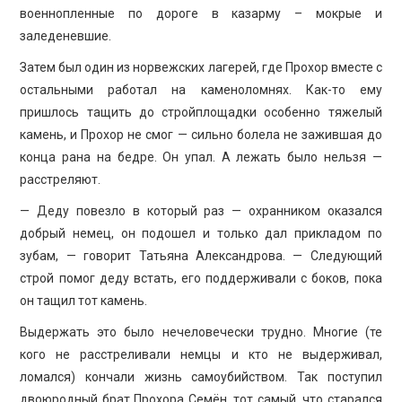
военнопленные по дороге в казарму – мокрые и
заледеневшие.
Затем был один из норвежских лагерей, где Прохор вместе с
остальными работал на каменоломнях. Как-то ему
пришлось тащить до стройплощадки особенно тяжелый
камень, и Прохор не смог — сильно болела не зажившая до
конца рана на бедре. Он упал. А лежать было нельзя —
расстреляют.
— Деду повезло в который раз — охранником оказался
добрый немец, он подошел и только дал прикладом по
зубам, — говорит Татьяна Александрова. — Следующий
строй помог деду встать, его поддерживали с боков, пока
он тащил тот камень.
Выдержать это было нечеловечески трудно. Многие (те
кого не расстреливали немцы и кто не выдерживал,
ломался) кончали жизнь самоубийством. Так поступил
двоюродный брат Прохора Семён, тот самый, что старался