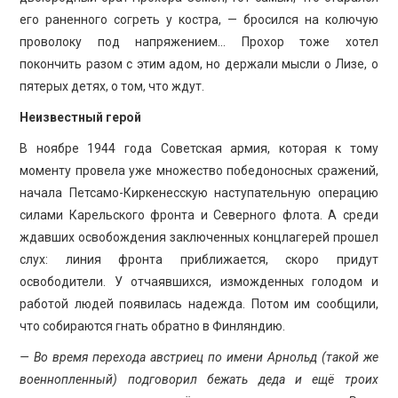
его раненного согреть у костра, — бросился на колючую
проволоку под напряжением… Прохор тоже хотел
покончить разом с этим адом, но держали мысли о Лизе, о
пятерых детях, о том, что ждут.
Неизвестный герой
В ноябре 1944 года Советская армия, которая к тому
моменту провела уже множество победоносных сражений,
начала Петсамо-Киркенесскую наступательную операцию
силами Карельского фронта и Северного флота. А среди
ждавших освобождения заключенных концлагерей прошел
слух: линия фронта приближается, скоро придут
освободители. У отчаявшихся, изможденных голодом и
работой людей появилась надежда. Потом им сообщили,
что собираются гнать обратно в Финляндию.
— Во время перехода австриец по имени Арнольд (такой же
военнопленный) подговорил бежать деда и ещё троих