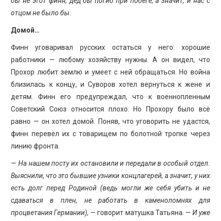
бы не этот финн, дед бы погиб при побеге, а значит, и нас с
отцом не было бы.
Домой…
Финн уговаривал русских остаться у него: хорошие
работники — любому хозяйству нужны. А он видел, что
Прохор любит землю и умеет с ней обращаться. Но война
близилась к концу, и Суворов хотел вернуться к жене и
детям. Финн его предупреждал, что к военнопленным
Советский Союз относится плохо. Но Прохору было всё
равно — он хотел домой. Поняв, что уговорить не удастся,
финн перевёл их с товарищем по болотной тропке через
линию фронта.
— На нашем посту их остановили и передали в особый отдел.
Выяснили, что это бывшие узники концлагерей, а значит, у них
есть долг перед Родиной (ведь могли же себя убить и не
сдаваться в плен, не работать в каменоломнях для
процветания Германии),
— говорит матушка Татьяна. —
И уже