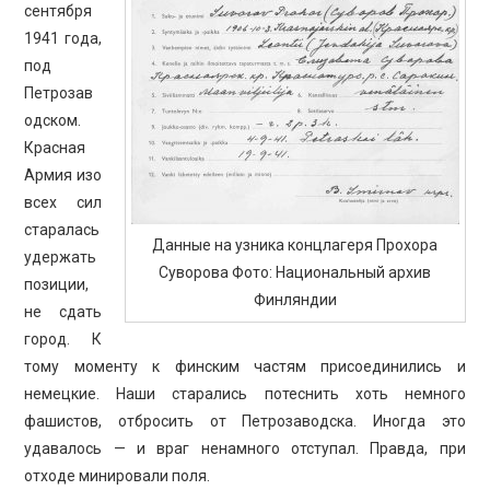
сентября
1941 года,
под
Петрозав
одском.
Красная
Армия изо
всех сил
старалась
Данные на узника концлагеря Прохора
удержать
Суворова Фото: Национальный архив
позиции,
Финляндии
не сдать
город. К
тому моменту к финским частям присоединились и
немецкие. Наши старались потеснить хоть немного
фашистов, отбросить от Петрозаводска. Иногда это
удавалось — и враг ненамного отступал. Правда, при
отходе минировали поля.