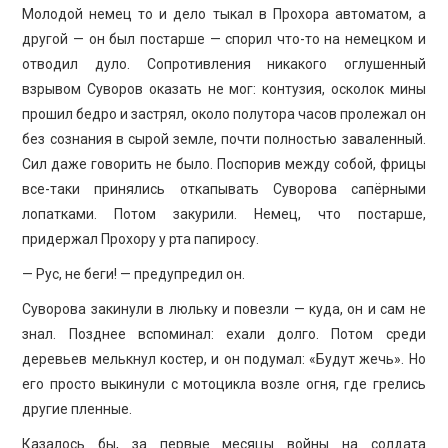
Молодой немец то и дело тыкал в Прохора автоматом, а
другой — он был постарше — спорил что-то на немецком и
отводил дуло. Сопротивления никакого оглушенный
взрывом Суворов оказать не мог: контузия, осколок мины
прошил бедро и застрял, около полутора часов пролежал он
без сознания в сырой земле, почти полностью заваленный.
Сил даже говорить не было. Поспорив между собой, фрицы
все-таки принялись откапывать Суворова сапёрными
лопатками. Потом закурили. Немец, что постарше,
придержал Прохору у рта папиросу.
— Рус, не беги! — предупредил он.
Суворова закинули в люльку и повезли — куда, он и сам не
знал. Позднее вспоминал: ехали долго. Потом среди
деревьев мелькнул костер, и он подумал: «Будут жечь». Но
его просто выкинули с мотоцикла возле огня, где грелись
другие пленные.
Казалось бы, за первые месяцы войны на солдата