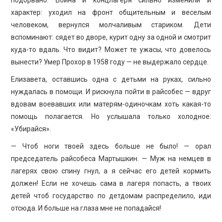
характер: уходил на фронт общительным и веселым
человеком, вернулся молчаливым стариком. Дети
вспоминают: сядет во дворе, курит одну за одной и смотрит
куда-то вдаль. Что видит? Может те ужасы, что довелось
вынести? Умер Прохор в 1958 году — не выдержало сердце.
Елизавета, оставшись одна с детьми на руках, сильно
нуждалась в помощи. И рискнула пойти в райсобес — вдруг
вдовам воевавших или матерям-одиночкам хоть какая-то
помощь полагается. Но услышала только холодное:
«Убирайся».
— Чтоб ноги твоей здесь больше не было! — орал
председатель райсобеса Мартышкин. — Муж на немцев в
лагерях свою спину гнул, а я сейчас его детей кормить
должен! Если не хочешь сама в лагеря попасть, а твоих
детей чтоб государство по детдомам распределило, иди
отсюда. И больше на глаза мне не попадайся!