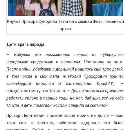
Внучка Прохора Суворова Татьяна с семьей Фото: семейный
архив
Дети врага народа
— Бабушка его выхаживала, лечила от туберкулеза
народными средствами в основном. Поставила на ноги.
После войны у бабушки с дедушкой родилось ещё трое детей,
в том числе и мой папа, Анатолий Прохорович (сейчас
завкафедрой биологии и охотоведения КрасГАУ)
, —
продолжает матушка Татьяна. —
Дед по понятным причинам
работать сильно в первые годы не мог, бабушка всё на себе
тянула, и дети помогали: косили, следили за скотиной
.
Прохор Леонтьевич прожил после войны не долго — всё-
таки хоть и крепкое, сибирское здоровье его было
подорвано. Война и концлагеря сильно изменили и