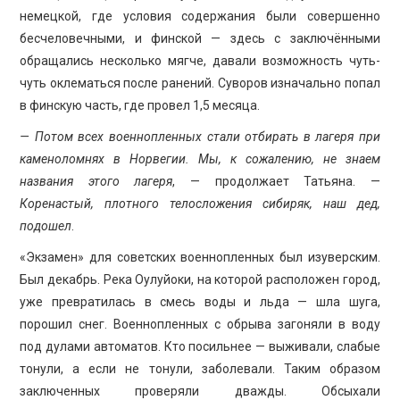
немецкой, где условия содержания были совершенно
бесчеловечными, и финской — здесь с заключёнными
обращались несколько мягче, давали возможность чуть-
чуть оклематься после ранений. Суворов изначально попал
в финскую часть, где провел 1,5 месяца.
— Потом всех военнопленных стали отбирать в лагеря при
каменоломнях в Норвегии. Мы, к сожалению, не знаем
названия этого лагеря
, — продолжает Татьяна. —
Коренастый, плотного телосложения сибиряк, наш дед,
подошел
.
«Экзамен» для советских военнопленных был изуверским.
Был декабрь. Река Оулуйоки, на которой расположен город,
уже превратилась в смесь воды и льда — шла шуга,
порошил снег. Военнопленных с обрыва загоняли в воду
под дулами автоматов. Кто посильнее — выживали, слабые
тонули, а если не тонули, заболевали. Таким образом
заключенных проверяли дважды. Обсыхали