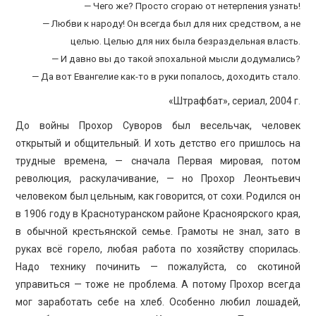
ПРОСВЕЩЕНИЕ
— Чего же? Просто сгораю от нетерпения узнать!
— Любви к народу! Он всегда был для них средством, а не
целью. Целью для них была безраздельная власть.
— И давно вы до такой эпохальной мысли додумались?
— Да вот Евангелие как-то в руки попалось, доходить стало.
«Штрафбат», сериал, 2004 г.
До войны Прохор Суворов был весельчак, человек
открытый и общительный. И хоть детство его пришлось на
трудные времена, — сначала Первая мировая, потом
революция, раскулачивание, — но Прохор Леонтьевич
человеком был цельным, как говорится, от сохи. Родился он
в 1906 году в Краснотуранском районе Красноярского края,
в обычной крестьянской семье. Грамоты не знал, зато в
руках всё горело, любая работа по хозяйству спорилась.
Надо технику починить — пожалуйста, со скотиной
управиться — тоже не проблема. А потому Прохор всегда
мог заработать себе на хлеб. Особенно любил лошадей,