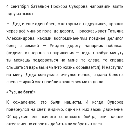
4 сентября батальон Прохора Суворова направили взять
одну из высот.
— Дед и еще один боец, с которым он сдружился, прошли
через всё минное поле, до дороги, — рассказывает Татьяна
Александрова, какими воспоминаниями позднее делился
боец с семьей. — Увидев дорогу, напарник побежал
(видимо, от нервного напряжения — ведь в любую минуту
ты можешь подорваться на мине, то слева, то справа
слышаться взрывы, и чья-то жизнь обрывается). И наступил
на мину. Деда контузило, очнулся ночью, справа болото,
слева — яркий свет приближающегося мотоцикла.
«Рус, не беги!»
К сожалению, это были нацисты. И когда Суворов
повернулся на свет, видимо, один из них засёк движение.
Обнаружив еле живого советского бойца, они начали
ожесточенно спорить: добить или забрать в плен.