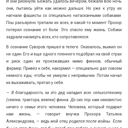
И они рискнули. Бежать удалось вечером, бежали всю ночь
они, пытаясь уйти как можно дальше. Но уже к утру их
нагнали фашисты со специально натасканными собаками.
Псы разъярёно трепали их всех, в какой-то момент Прохор
потерял сознание от боли. Это спасло ему жизнь. Собаки
задрали насмерть всех, кто сопротивлялся.
В сознание Суворов пришел в телеге. Оказалось, выжил он
не один. Его и еще одного пленного подобрал на свой страх
и риск один из проезжавших мимо финнов, обычный
фермер. Привёз к себе, накормил — специально дал совсем
немного еды, чтобы не умерли с непривычки. Потом начал
их выхаживать, прятал у себя.
— В благодарность за это дед наладил всю сельхозтехнику
(сеялки, трактора, веялки) финна. До сих пор нам неизвестно
ничего о семье этого человека. Человека, который подарил
нам жизнь
, — говорит внучка Прохора Татьяна
Александрова,
— ведь мой отец родился после войны. Если