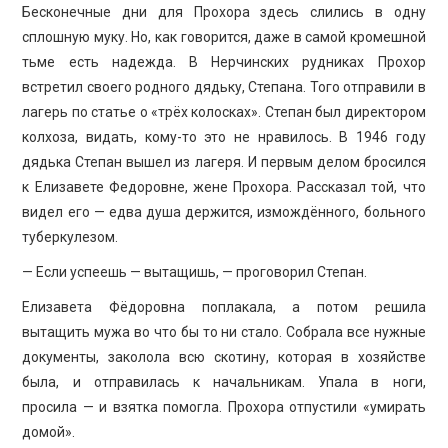
Бесконечные дни для Прохора здесь слились в одну
сплошную муку. Но, как говорится, даже в самой кромешной
тьме есть надежда. В Нерчинских рудниках Прохор
встретил своего родного дядьку, Степана. Того отправили в
лагерь по статье о «трёх колосках». Степан был директором
колхоза, видать, кому-то это не нравилось. В 1946 году
дядька Степан вышел из лагеря. И первым делом бросился
к Елизавете Федоровне, жене Прохора. Рассказал той, что
видел его — едва душа держится, измождённого, больного
туберкулезом.
— Если успеешь — вытащишь, — проговорил Степан.
Елизавета Фёдоровна поплакала, а потом решила
вытащить мужа во что бы то ни стало. Собрала все нужные
документы, заколола всю скотину, которая в хозяйстве
была, и отправилась к начальникам. Упала в ноги,
просила — и взятка помогла. Прохора отпустили «умирать
домой».