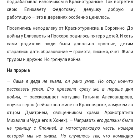
подрабатывал извозчиком в Краснотуранске. Так встретил
свою Елизавету Федотовну, девушку добрую и
работящую — это в деревнях особенно ценилось.
Поселились неподалеку от Краснотуранска, в Сорокино. До
войны у Елизаветы и Прохора родилось пятеро детей. И хоть
сами родители люди были довольно простые, детям
старались дать образование — грамота, письмо, счет. Жили
трудом и дружно. Но грянула война.
На прорыв
— Сама я деда не знала, он рано умер. Но отцу кое-что
рассказать успел. Его призвали сразу же, в первые дни
войны,
— рассказывает матушка Татьяна Александрова,
внучка героя (сейчас она живет в Красноярске, замужем за
отцом Дмитрием, священником храма Архистратига
Михаила и Чуда его в Хонех). —
Направить его должны были
на границу с Японией, в мотострелковую часть, номера
которой мы не знаем. Но случилось так, что командир