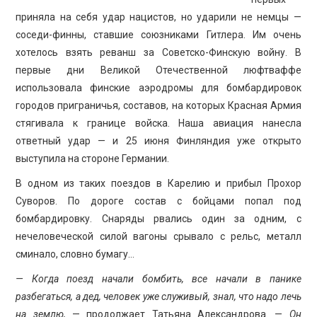
приняла на себя удар нацистов, но ударили не немцы —
соседи-финны, ставшие союзниками Гитлера. Им очень
хотелось взять реванш за Советско-Финскую войну. В
первые дни Великой Отечественной люфтваффе
использовала финские аэродромы для бомбардировок
городов приграничья, составов, на которых Красная Армия
стягивала к границе войска. Наша авиация нанесла
ответный удар — и 25 июня Финляндия уже открыто
выступила на стороне Германии.
В одном из таких поездов в Карелию и прибыл Прохор
Суворов. По дороге состав с бойцами попал под
бомбардировку. Снаряды рвались один за одним, с
нечеловеческой силой вагоны срывало с рельс, металл
сминало, словно бумагу…
— Когда поезд начали бомбить, все начали в панике
разбегаться, а дед, человек уже служивый, знал, что надо лечь
на землю,
— продолжает Татьяна Александрова. —
Он