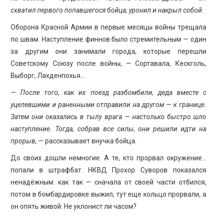
схватил первого попавшегося бойца, уронил и накрыл собой.
Оборона Красной Армии в первые месяцы войны трещала
по швам. Наступление финнов было стремительным — один
за другим они занимали города, которые перешли
Советскому Союзу после войны, — Сортавала, Кескголь,
Выборг, Лахденпохья…
— После того, как их поезд разбомбили, деда вместе с
уцелевшими и раненными отправили на другом — к границе.
Затем они оказались в тылу врага — настолько быстро шло
наступление. Тогда, собрав все силы, они решили идти на
прорыв,
— рассказывает внучка бойца.
До своих дошли немногие. А те, кто прорвал окружение…
попали в штрафбат. НКВД Прохор Суворов показался
ненадёжным: как так — сначала от своей части отбился,
потом в бомбардировке выжил, тут еще кольцо прорвали, а
он опять живой. Не уклонист ли часом?