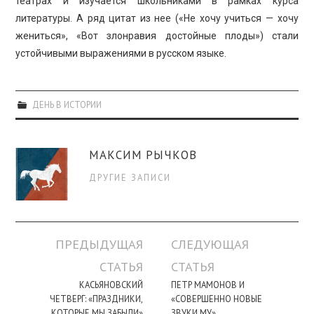
театрах и изучается школьниками в рамках курса
литературы. А ряд цитат из нее («Не хочу учиться — хочу
жениться», «Вот злонравия достойные плоды») стали
устойчивыми выражениями в русском языке.
ДЕНЬ В ИСТОРИИ
МАКСИМ РЫЧКОВ
ДРУГИЕ ЗАПИСИ
Навигация
ПРЕДЫДУЩАЯ
СЛЕДУЮЩАЯ
по
СТАТЬЯ
СТАТЬЯ
записи
КАСЬЯНОВСКИЙ
ПЕТР МАМОНОВ И
ЧЕТВЕРГ: «ПРАЗДНИКИ,
«СОВЕРШЕННО НОВЫЕ
КОТОРЫЕ МЫ ЗАБЫЛИ»
ЗВУКИ МУ»