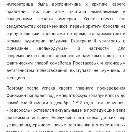
императрица была восприимчива к критике своего
правления, но, при этом, считала незыблемыми и
священными основы империи. Успех пьесы (по
свидетельству современников, первые зрители бросали на
сцену кошельки с деньгами во время аплодисментов) и
отзывы аудитории побудили Екатерину II усмотреть в
Фонвизине «вольнодумца». В частности, для
современников вполне однозначным намеком стало то, что
фактическим главой семейства Простаковых и ключевым
антагонистом повествования выступает не мужчина, а
женщина.
Поэтому после успеха своего главного произведения
Фонвизин попадает под императорскую «опалу» вплоть до
самой своей смерти в декабре 1792 года. Тем не менее,
«Недоросль» оставался актуальным и в последующие века
российской истории. Неслучайно эта пьеса до сих пор
успешно выдерживает новые постановки в отечественных