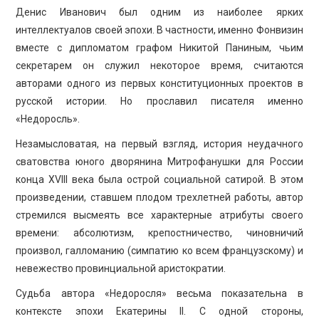
Денис Иванович был одним из наиболее ярких
интеллектуалов своей эпохи. В частности, именно Фонвизин
вместе с дипломатом графом Никитой Паниным, чьим
секретарем он служил некоторое время, считаются
авторами одного из первых конституционных проектов в
русской истории. Но прославил писателя именно
«Недоросль».
Незамысловатая, на первый взгляд, история неудачного
сватовства юного дворянина Митрофанушки для России
конца XVIII века была острой социальной сатирой. В этом
произведении, ставшем плодом трехлетней работы, автор
стремился высмеять все характерные атрибуты своего
времени: абсолютизм, крепостничество, чиновничий
произвол, галломанию (симпатию ко всем французскому) и
невежество провинциальной аристократии.
Судьба автора «Недоросля» весьма показательна в
контексте эпохи Екатерины II. С одной стороны,