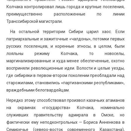
Колчака контролировал лишь города и крупные поселения,
преимущественно расположенные по линии
Транссибирской магистрали.
На остальной территории Сибири царил хаос. Если
патриархальные и зажиточные «чалдоны», потомки первых
русских поселенцев, и коренные этносы, в целом, были
лояльны режиму Колчака, то новоселы,
маргинализированные и куда менее обеспеченные, охотно
восприняли революционные идеи. Волости и целые уезды,
где сибиряки в первом-втором поколении преобладали над
старожилами, становились «партизанскими республиками»,
враждебными белогвардейцам.
Нередко этому способствовал произвол казачьих атаманов
на окраинах «государства» Колчака, номинально
служивших правительству адмирала в Омске, но
фактически ему неподконтрольных — Бориса Анненкова в
Семиречье (северо-восток современного Казахстана),