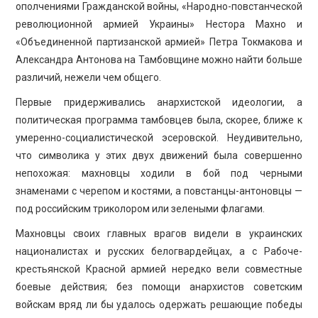
ополчениями Гражданской войны, «Народно-повстанческой
революционной армией Украины» Нестора Махно и
«Объединенной партизанской армией» Петра Токмакова и
Александра Антонова на Тамбовщине можно найти больше
различий, нежели чем общего.
Первые придерживались анархистской идеологии, а
политическая программа тамбовцев была, скорее, ближе к
умеренно-социалистической эсеровской. Неудивительно,
что символика у этих двух движений была совершенно
непохожая: махновцы ходили в бой под черными
знаменами с черепом и костями, а повстанцы-антоновцы —
под российским триколором или зелеными флагами.
Махновцы своих главных врагов видели в украинских
националистах и русских белогвардейцах, а с Рабоче-
крестьянской Красной армией нередко вели совместные
боевые действия; без помощи анархистов советским
войскам вряд ли бы удалось одержать решающие победы