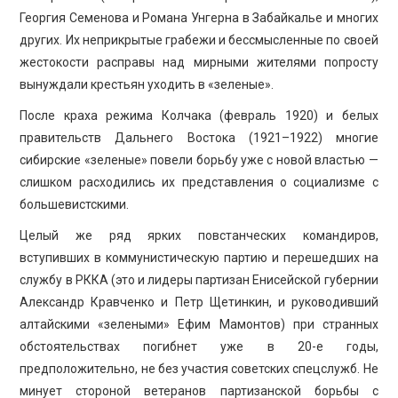
Георгия Семенова и Романа Унгерна в Забайкалье и многих
других. Их неприкрытые грабежи и бессмысленные по своей
жестокости расправы над мирными жителями попросту
вынуждали крестьян уходить в «зеленые».
После краха режима Колчака (февраль 1920) и белых
правительств Дальнего Востока (1921–1922) многие
сибирские «зеленые» повели борьбу уже с новой властью —
слишком расходились их представления о социализме с
большевистскими.
Целый же ряд ярких повстанческих командиров,
вступивших в коммунистическую партию и перешедших на
службу в РККА (это и лидеры партизан Енисейской губернии
Александр Кравченко и Петр Щетинкин, и руководивший
алтайскими «зелеными» Ефим Мамонтов) при странных
обстоятельствах погибнет уже в 20-е годы,
предположительно, не без участия советских спецслужб. Не
минует стороной ветеранов партизанской борьбы с