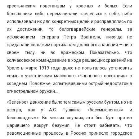
крестьянским повстанцам у красных и белых. Если
большевики либо переманивали «зеленых» к себе, либо
использовали их для конкретных целей и расправлялись по
их достижении, то белогвардейские генералы, за
исключением генерала Петра Врангеля, никогда не
придавали сельским партизанам должного значения — ни в
своем тылу, ни во вражеском. Показательно, что
колчаковское командование в ходе решающих сражений на
Урале в марте 1919 года даже не попыталось установить
связь с участниками массового «Чапанного восстания» в
соседнем Поволжье, испытывавшими острый недостаток в
огнестрельном оружии…
«Зеленое» движение было тем самым русским бунтом, но не
всегда, как у А.С. Пушкина, «бессмысленным и
беспощадным». Во многих случаях, это был бунт против
царившего вокруг безумия. Не стоит забывать, что
революционные процессы в Россию принесло городское