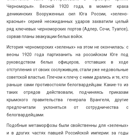
Черноморья». Весной 1920 года, в момент краха
деникинских Вооруженных сил Юга России, «зелено-
красные» серией неожиданных ударов захватили целый
ряд ключевых черноморских портов (Адлер, Сочи, Туапсе),
сорвав планы эвакуации белых войск.
История черноморских «зеленых» на этом не окончилась: с
весны 1920 года партизанить на российском Юге под
руководством белых офицеров, отставших в ходе
отступления от своих сослуживцев, стали уже недовольные
советской властью. Плечом к плечу с ними дрались и те, кто
раньше сами противостояли белогвардейцам. Какие-то из
таких отрядов действовали, подчиняясь приказам
крымского правительства генерала Врангеля, другие
предпочитали уклоняться от сотрудничества с
белогвардейцами.
Подобные метаморфозы были свойственны для «зеленых»
и в других частях павшей Российской империи: за годы