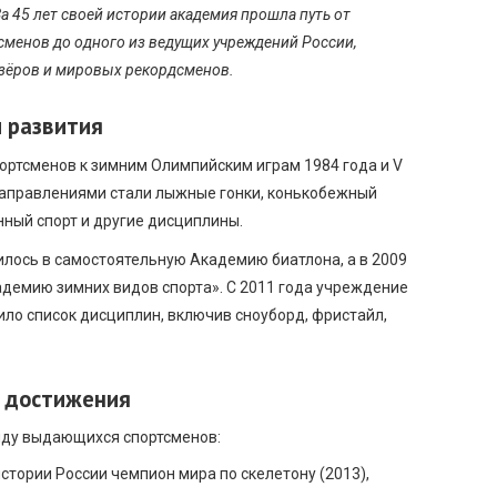
а 45 лет своей истории академия прошла путь от
сменов до одного из ведущих учреждений России,
зёров и мировых рекордсменов.
 развития
ортсменов к зимним Олимпийским играм 1984 года и V
аправлениями стали лыжные гонки, конькобежный
анный спорт и другие дисциплины.
илось в самостоятельную Академию биатлона, а в 2009
демию зимних видов спорта». С 2011 года учреждение
ило список дисциплин, включив сноуборд, фристайл,
и достижения
яду выдающихся спортсменов:
стории России чемпион мира по скелетону (2013),