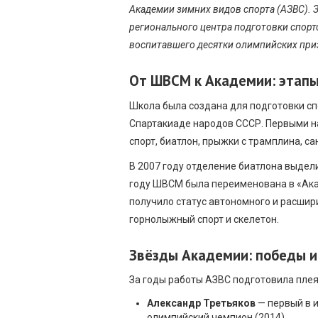
Академии зимних видов спорта (АЗВС). З
регионального центра подготовки спорт
воспитавшего десятки олимпийских при
От ШВСМ к Академии: этапы
Школа была создана для подготовки сп
Спартакиаде народов СССР. Первыми н
спорт, биатлон, прыжки с трамплина, с
В 2007 году отделение биатлона выдел
году ШВСМ была переименована в «Ака
получило статус автономного и расшир
горнолыжный спорт и скелетон.
Звёзды Академии: победы 
За годы работы АЗВС подготовила пле
Александр Третьяков
— первый в и
олимпийский чемпион (2014).