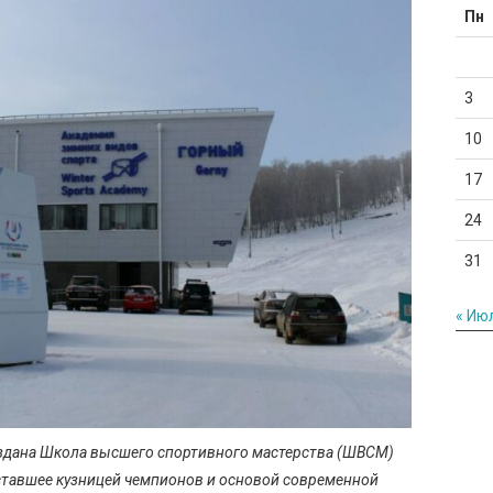
Пн
3
10
17
24
31
« Ию
оздана Школа высшего спортивного мастерства (ШВСМ)
ставшее кузницей чемпионов и основой современной