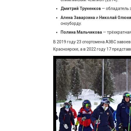
Дмитрий Труненков
— обладатель 
Алена Заварзина
и
Николай Олюн
сноуборду.
Полина Мальчикова
— трёхкратная
В 2019 году 23 спортсмена АЗВС завое
Красноярске, а в 2022 году 17 предста