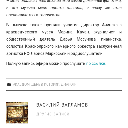
— мне попалась пластинка из этой самой домашней фонотеки,
и эта музыка меня просто пленила, я сразу же стал
поклонником его творчества.
В выпуске также приняли участие директор Ачинского
краеведческого музея Марина Качан, журналист и
общественный деятель Дарья Мосунова, пианистка,
солистка Красноярского камерного оркестра заслуженная
артистка РФ Лариса Маркосьян и радиослушатели.
Полную запись эфира можно прослушать
по ссылке.
#КАСДОМ
,
ДЕНЬ В ИСТОРИИ
,
ДИАЛОГИ
ВАСИЛИЙ ВАРЛАМОВ
ДРУГИЕ ЗАПИСИ