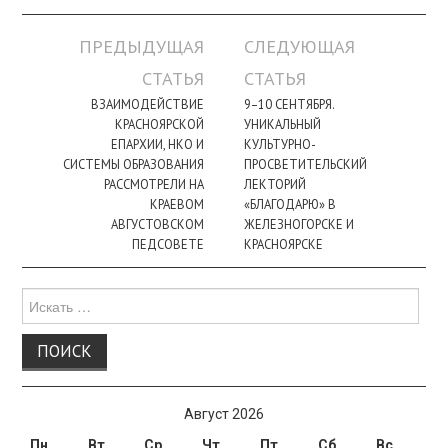
Навигация
ПРЕДЫДУЩАЯ
СЛЕДУЮЩАЯ
по
СТАТЬЯ
СТАТЬЯ
записи
ВЗАИМОДЕЙСТВИЕ
9–10 СЕНТЯБРЯ.
КРАСНОЯРСКОЙ
УНИКАЛЬНЫЙ
ЕПАРХИИ, НКО И
КУЛЬТУРНО-
СИСТЕМЫ ОБРАЗОВАНИЯ
ПРОСВЕТИТЕЛЬСКИЙ
РАССМОТРЕЛИ НА
ЛЕКТОРИЙ
КРАЕВОМ
«БЛАГОДАРЮ» В
АВГУСТОВСКОМ
ЖЕЛЕЗНОГОРСКЕ И
ПЕДСОВЕТЕ
КРАСНОЯРСКЕ
Поиск
для:
Август 2026
Пн
Вт
Ср
Чт
Пт
Сб
Вс