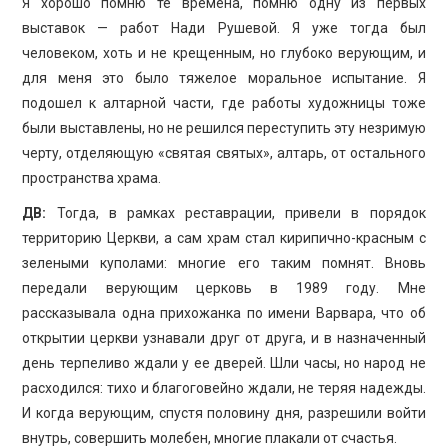
Я хорошо помню те времена, помню одну из первых
выставок — работ Нади Рушевой. Я уже тогда был
человеком, хоть и не крещенным, но глубоко верующим, и
для меня это было тяжелое моральное испытание. Я
подошел к алтарной части, где работы художницы тоже
были выставлены, но не решился переступить эту незримую
черту, отделяющую «святая святых», алтарь, от остального
пространства храма.
ДВ:
Тогда, в рамках реставрации, привели в порядок
территорию Церкви, а сам храм стал кирипично-красным с
зелеными куполами: многие его таким помнят. Вновь
передали верующим церковь в 1989 году. Мне
рассказывала одна прихожанка по имени Варвара, что об
открытии церкви узнавали друг от друга, и в назначенный
день терпеливо ждали у ее дверей. Шли часы, но народ не
расходился: тихо и благоговейно ждали, не теряя надежды.
И когда верующим, спустя половину дня, разрешили войти
внутрь, совершить молебен, многие плакали от счастья.