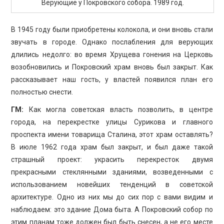
Верующие у Покровского собора. 1989 год.
В 1945 году были приобретены колокола, и они вновь стали
звучать в городе. Однако послабления для верующих
длились недолго: во время Хрущева гонения на Церковь
возобновились и Покровский храм вновь был закрыт. Как
рассказывает наш гость, у властей появился план его
полностью снести.
ГМ:
Как могла советская власть позволить, в центре
города, на перекрестке улицы Сурикова и главного
проспекта имени товарища Сталина, этот храм оставлять?
В июле 1962 года храм был закрыт, и был даже такой
страшный проект: украсить перекресток двумя
прекрасными стеклянными зданиями, возведенными с
использованием новейших тенденций в советской
архитектуре. Одно из них мы до сих пор с вами видим и
наблюдаем: это здание Дома быта. А Покровский собор по
этим планам тоже должен был быть снесен, а не его месте