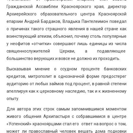
Гражданской Ассамблеи Красноярского края, директор
Архиерейского образовательного центра Красноярской
епархии Андрей Бардаков, Владыка Пантелеимон поведал
о причинах такого страшного явления в нашей стране как
воинствующий атеизм, объяснил, почему столь популярные
у неофитов «отчитки» совершают лишь единицы из числа
священнослужителей Церкви, а подавляющее
большинство верующих и вовсе не должно их проходить.
Высказывая мнение о ссудном проценте банковских
кредитов, митрополит в однозначной форме предостерег
аудиторию от любых займов под процент, в равной степени
апеллируя как к церковному наследию, так и к жизненному
опыту.
Для автора этих строк самым запомнившимся моментом
живого общения Архипастыря с собравшимися в центре
«Успенский» красноярцами стал его ответ на вопрос о том,
может ли православный человек вешать дома подковки