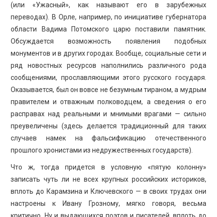
(или «Ужасный», как называют его в зарубежных
переводах). В Орле, например, по инициативе губернатора
области Вадима Потомского царю поставили памятник.
Обсуждается возможность появления подобных
монументов и в других городах. Вообще, социальные сети и
ряд новостных ресурсов наполнились различного рода
сообщениями, прославляющими этого русского государя.
Оказывается, был он вовсе не безумным тираном, а мудрым
правителем и отважным полководцем, а сведения о его
расправах над реальными и мнимыми врагами — сильно
преувеличены (здесь делается традиционный для таких
случаев намек на фальсификацию отечественного
прошлого хронистами из недружественных государств).
Что ж, тогда придется в условную «пятую колонну»
записать чуть ли не всех крупных российских историков,
вплоть до Карамзина и Ключевского — в своих трудах они
настроены к Ивану Грозному, мягко говоря, весьма
критично. Ну и выдающихся поэтов и писателей, вплоть до