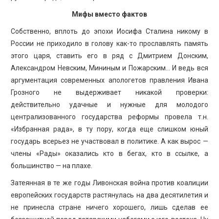
Мифы вместо фактов
Собственно, вплоть до эпохи Иосифа Сталина никому в
России не приходило в голову как-то прославлять память
этого царя, ставить его в ряд с Дмитрием Донским,
Александром Невским, Мининым и Пожарским… И ведь вся
аргументация современных апологетов правления Ивана
Грозного не выдерживает никакой проверки:
действительно удачные и нужные для молодого
централизованного государства реформы провела т.н.
«Избранная рада», в ту пору, когда еще слишком юный
государь всерьез не участвовал в политике. А как вырос —
члены «Рады» оказались кто в бегах, кто в ссылке, а
большинство — на плахе.
Затеянная в те же годы Ливонская война против коалиции
европейских государств растянулась на два десятилетия и
не принесла стране ничего хорошего, лишь сделав ее