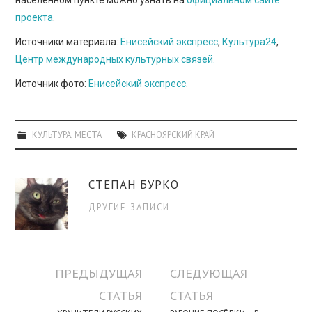
населённом пункте можно узнать на
официальном сайте
проекта
.
Источники материала:
Енисейский экспресс
,
Культура24
,
Центр международных культурных связей.
Источник фото:
Енисейский экспресс
.
КУЛЬТУРА
,
МЕСТА
КРАСНОЯРСКИЙ КРАЙ
СТЕПАН БУРКО
ДРУГИЕ ЗАПИСИ
Навигация
ПРЕДЫДУЩАЯ
СЛЕДУЮЩАЯ
по
СТАТЬЯ
СТАТЬЯ