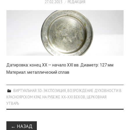
27.02.2015
РЕДАКЦИЯ
Датировка: конец XX — начало XXI вв. Диаметр: 127 мм
Материал: металлический сплав
ВИРТУАЛЬНАЯ 3D-ЭКСПОЗИЦИЯ
,
ВОЗРОЖДЕНИЕ ДУХОВНОСТИ В
КРАСНОЯРСКОМ КРАЕ НА РУБЕЖЕ XX–XXI ВЕКОВ
,
ЦЕРКОВНАЯ
УТВАРЬ
Навигация
←
НАЗАД