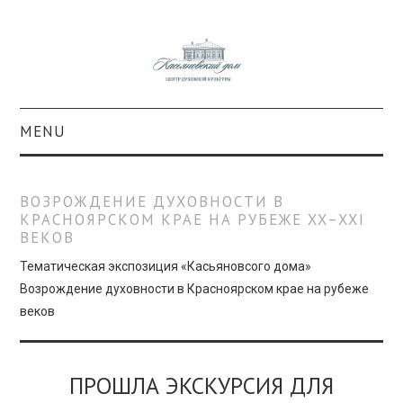
MENU
О ПРОЕКТЕ
ВОЗРОЖДЕНИЕ ДУХОВНОСТИ В
КРАСНОЯРСКОМ КРАЕ НА РУБЕЖЕ XX–XXI
КОЛЛЕКЦИИ
ВЕКОВ
#КАСДОМ
Тематическая экспозиция «Касьяновсого дома»
Возрождение духовности в Красноярском крае на рубеже
веков
КУЛЬТУРА
ОБРАЗОВАНИЕ
ПРОШЛА ЭКСКУРСИЯ ДЛЯ