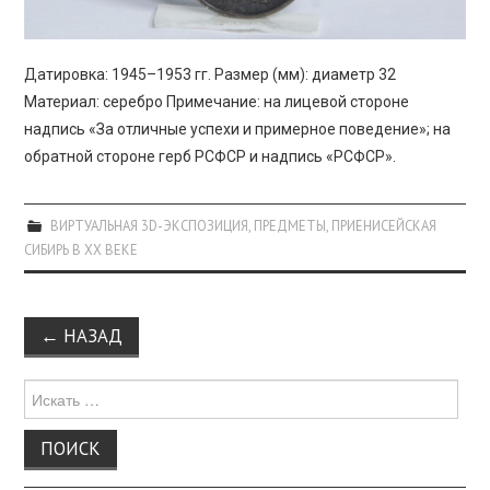
Датировка: 1945–1953 гг. Размер (мм): диаметр 32
Материал: серебро Примечание: на лицевой стороне
надпись «За отличные успехи и примерное поведение»; на
обратной стороне герб РСФСР и надпись «РСФСР».
ВИРТУАЛЬНАЯ 3D-ЭКСПОЗИЦИЯ
,
ПРЕДМЕТЫ
,
ПРИЕНИСЕЙСКАЯ
СИБИРЬ В XX ВЕКЕ
Навигация
←
НАЗАД
по
записи
Поиск
для: