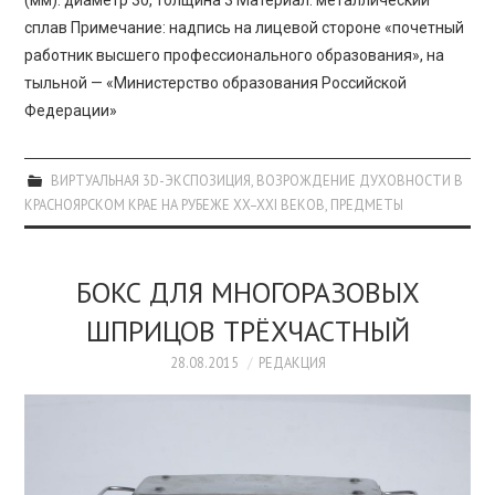
(мм): диаметр 30, толщина 3 Материал: металлический
сплав Примечание: надпись на лицевой стороне «почетный
работник высшего профессионального образования», на
тыльной — «Министерство образования Российской
Федерации»
ВИРТУАЛЬНАЯ 3D-ЭКСПОЗИЦИЯ
,
ВОЗРОЖДЕНИЕ ДУХОВНОСТИ В
КРАСНОЯРСКОМ КРАЕ НА РУБЕЖЕ XX–XXI ВЕКОВ
,
ПРЕДМЕТЫ
БОКС ДЛЯ МНОГОРАЗОВЫХ
ШПРИЦОВ ТРЁХЧАСТНЫЙ
28.08.2015
РЕДАКЦИЯ