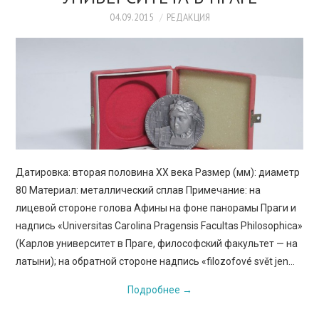
ПРОСВЕЩЕНИЕ
04.09.2015
РЕДАКЦИЯ
Датировка: вторая половина XX века Размер (мм): диаметр
80 Материал: металлический сплав Примечание: на
лицевой стороне голова Афины на фоне панорамы Праги и
надпись «Universitas Carolina Pragensis Facultas Philosophica»
(Карлов университет в Праге, философский факультет — на
латыни); на обратной стороне надпись «filozofové svět jen…
Подробнее
→