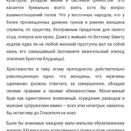
культурой, укладом жизни и системой ценностей. Это
касается буквально всего: взять хотя бы вопрос
взаимоотношений полов. Что у восточных народов, что у
более просвещенных древних греков и римлян женщина
служила, по существу, бесправным придатком для своего
отца, опекуна или мужа. Даже у живших по Ветхому Завету
иудеев едва ли не любой женский проступок вел за собой
казнь его совершившей (вспомните евангельский эпизод
спасения Христом блудницы).
Христианство в пику этому преподнесло действительно
революционную идею: что женщины, что мужчины
одинаково должны отвечать за совершенное, обладая
своими правами и своими обязанностями. Моногамный
брак как единственно возможный, осуждение разводов и
мужских супружеских измен — всех этих нехитрых, казалось
бы, истин мир до Спасителя не знал.
Были бы знакомые каждому мало-мальски образованному
жителю XXI века идеи естественного права и прав человека