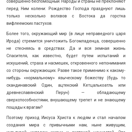
совершенно беспомощный. Народы и страны не преклоняют
перед Ним колени: Рождество Господа празднуют лишь
только несколько волхвов с Востока да горстка
вифлеемских пастухов.
Более того, окружающий мир (в лице неправедного царя
Ирода) стремится уничтожить Богомладенца, совершенно
не стесняясь в средствах. Да и вся земная жизнь
Спасителя, как известно, будет путем испытаний и
искушений, страха и насмешек, откровенного непонимания
со стороны окружающих. Разве такое применимо к какому-
нибудь «нормальному» языческому божеству (будь то
скандинавский Один, ацтекский Кетцалькоатль или
древнеславянский Перун) — обладающему
сверхспособностями, внушающему трепет и не знающему
пощады к врагам?
Поэтому приход Иисуса Христа к людям и стал началом
создания мира с привычными нам, ныне живущим,