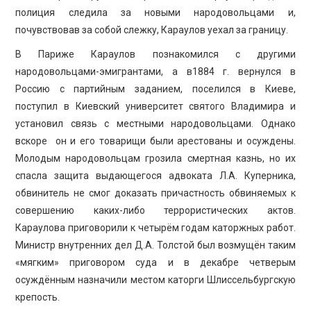
полиция следила за новыми народовольцами и,
почувствовав за собой слежку, Караулов уехал за границу.
В Париже Караулов познакомился с другими
народовольцами-эмигрантами, а в1884 г. вернулся в
Россию с партийным заданием, поселился в Киеве,
поступил в Киевский университет святого Владимира и
установил связь с местными народовольцами. Однако
вскоре он и его товарищи были арестованы и осуждены.
Молодым народовольцам грозила смертная казнь, но их
спасла защита выдающегося адвоката Л.А. Куперника,
обвинитель не смог доказать причастность обвиняемых к
совершению каких-либо террористических актов.
Караулова приговорили к четырём годам каторжных работ.
Министр внутренних дел Д.А. Толстой был возмущён таким
«мягким» приговором суда и в декабре четверым
осуждённым назначили местом каторги Шлиссельбургскую
крепость.