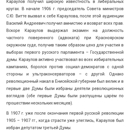
Караулов получил широкую известность в либеральных
кругах. В начале 1906 г. председатель Совета министров
С.Ю. Витте вызвал к себе Караулова, после этой аудиенции
Василий Андреевич получил амнистию и возврат всех прав.
Вскоре Караулов выдержал экзамен на должность
частного поверенного (адвоката) при Красноярском
окружном суде, получив таким образом ценз для участия в
выборах первого русского парламента – Государственной
думы. Караулов активно участвовал во всех избирательных
кампаниях, боролся против социал-демократов с одной
стороны и ультраконсерваторов – с другой. Однако
революционный накал в Енисейской губернии был велик и в
первые две Думы были избраны деятели революционных
взглядов (обе первые Думы были распущены царём по
прошествии нескольких месяцев).
В 1907 г. уже после окончания первой русской революции
1905 – 1907 гг., когда страсти уже улеглись, Караулов был
избран депутатом третьей Думы.