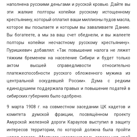
наполнена русскими деньгами и русской кровью. Дайте вы
эти жалкие полторы копейки русскому истощенному
крестьянину, который оплатил ваши миллионы пудов масла,
которое вы посылаете и которым вы заваливаете Данию.
Вы богатеете, а мы за ваш счет обеднели, и вы жалеете
полторы копейки несчастному русскому крестьянину».
Пуришкевич добавлял: «Так повышение налога не ляжет
тяжким бременем на население Сибири и будет только
актом высшей справедливости относительно
платежеспособности русского обложенного мужика из
центральной оскудевшей России». Дума с редким
единодушием поддержала правых и повышение податей в
сибирских губерниях было одобрено.
9 марта 1908 г. на совместном заседании ЦК кадетов и
комитета думской фракции, посвящённом проекту
Амурской железной дороги Караулов выступил в защиту
интересов территории, по которой должна была пройти