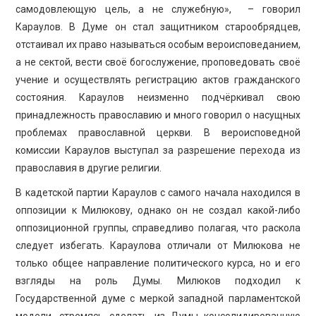
самодовлеющую цель, а не служебную», – говорил
Караулов. В Думе он стал защитником старообрядцев,
отстаивал их право называться особым вероисповеданием,
а не сектой, вести своё богослужение, проповедовать своё
учение и осуществлять регистрацию актов гражданского
состояния. Караулов неизменно подчёркивал свою
принадлежность православию и много говорил о насущных
проблемах православной церкви. В вероисповедной
комиссии Караулов выступал за разрешение перехода из
православия в другие религии.
В кадетской партии Караулов с самого начала находился в
оппозиции к Милюкову, однако он не создал какой-либо
оппозиционной группы, справедливо полагая, что раскола
следует избегать. Караулова отличали от Милюкова не
только общее направление политического курса, но и его
взгляды на роль Думы. Милюков подходил к
Государственной думе с меркой западной парламентской