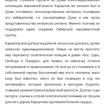
модели, стремясь сделать из Думы консолидированную
оппозицию верховной власти. Караулов же склонен был в
Думе отстаивать непосредственные интересы пославших
его избирателей, т.е. рассматривал Думу и как орган
представительства интересов региона. Именно поэтому он
поддержал идею создания Сибирской парламентской
группы.
Караулов всегда был неудобной личностью для всех, кроме
немногих единомышленников. Левые не могли простить
ему пересмотр политической позиции и девиз «Бог, Царь,
Свобода и Порядок», для правых он навсегда остался
каторжником и крамольником. Не всегда его понимали и в
собственной партии. Внутренний мир этого человека мало
кому был известен, никто не был посвящён в ход тех
метаморфоз, которые произошли в молодом студенте,
ставшем узником Шлиссельбургской крепости. Долгие годы
каторги, ссылки и острой политической полемики не прошли
для него даром, Караулова одолевали болезни сердца.