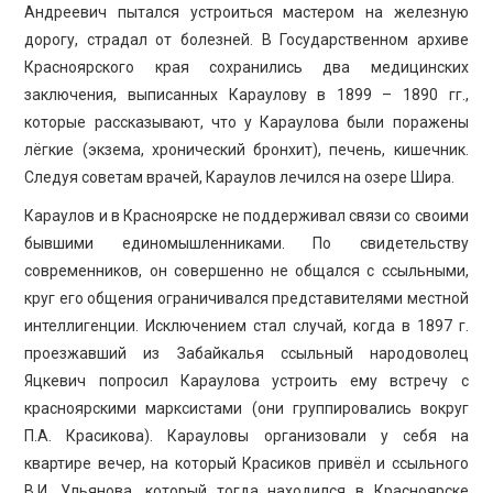
Андреевич пытался устроиться мастером на железную
дорогу, страдал от болезней. В Государственном архиве
Красноярского края сохранились два медицинских
заключения, выписанных Караулову в 1899 – 1890 гг.,
которые рассказывают, что у Караулова были поражены
лёгкие (экзема, хронический бронхит), печень, кишечник.
Следуя советам врачей, Караулов лечился на озере Шира.
Караулов и в Красноярске не поддерживал связи со своими
бывшими единомышленниками. По свидетельству
современников, он совершенно не общался с ссыльными,
круг его общения ограничивался представителями местной
интеллигенции. Исключением стал случай, когда в 1897 г.
проезжавший из Забайкалья ссыльный народоволец
Яцкевич попросил Караулова устроить ему встречу с
красноярскими марксистами (они группировались вокруг
П.А. Красикова). Карауловы организовали у себя на
квартире вечер, на который Красиков привёл и ссыльного
В.И. Ульянова, который тогда находился в Красноярске