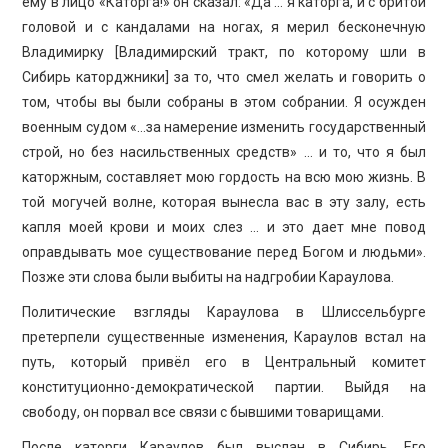
ему в лицо «Каторга!» он сказал: «Да … я каторга, и с бритой
головой и с кандалами на ногах, я мерил бесконечную
Владимирку [Владимирский тракт, по которому шли в
Сибирь каторджники] за то, что смел желать и говорить о
том, чтобы вы были собраны в этом собрании. Я осужден
военным судом «…за намерение изменить государственный
строй, но без насильственных средств» … и то, что я был
каторжным, составляет мою гордость на всю мою жизнь. В
той могучей волне, которая вынесла вас в эту залу, есть
капля моей крови и моих слез … и это дает мне повод
оправдывать мое существование перед Богом и людьми».
Позже эти слова были выбиты на надгробии Караулова.
Политические взгляды Караулова в Шлиссельбурге
претерпели существенные изменения, Караулов встал на
путь, который привёл его в Центральный комитет
конституционно-демократической партии. Выйдя на
свободу, он порвал все связи с бывшими товарищами.
После каторги Караулов был выслан в Сибирь. Его