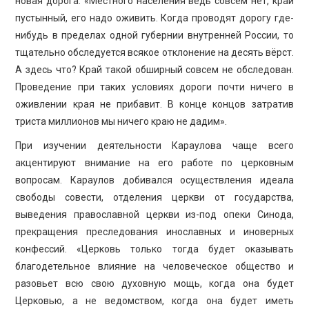
новая дорога: «Местного населения ведь совсем нет, край
пустынный, его надо оживить. Когда проводят дорогу где-
нибудь в пределах одной губернии внутренней России, то
тщательно обследуется всякое отклонение на десять вёрст.
А здесь что? Край такой обширный совсем не обследован.
Проведение при таких условиях дороги почти ничего в
оживлении края не прибавит. В конце концов затратив
триста миллионов мы ничего краю не дадим».
При изучении деятельности Караулова чаще всего
акцентируют внимание на его работе по церковным
вопросам. Караулов добивался осуществления идеала
свободы совести, отделения церкви от государства,
выведения православной церкви из-под опеки Синода,
прекращения преследования инославных и иноверных
конфессий. «Церковь только тогда будет оказывать
благодетельное влияние на человеческое общество и
разовьет всю свою духовную мощь, когда она будет
Церковью, а не ведомством, когда она будет иметь