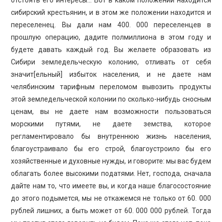
отстоять его интересы… Вот в каком положении находится
сибирский крестьянин, и в этом же положении находится и
переселенец. Вы дали нам 400. 000 переселенцев в
прошлую операцию, дадите полмиллиона в этом году и
будете давать каждый год. Вы желаете образовать из
Сибири земледельческую колонию, отливать от себя
значит[ельный] избыток населения, и не даете нам
челябинским тарифным переломом вывозить продукты
этой земледельческой колонии по сколько-нибудь сносным
ценам, вы не даете нам возможности пользоваться
морскими путями, не даете земства, которое
регламентировало бы внутреннюю жизнь населения,
благоустраивало бы его строй, благоустроило бы его
хозяйственные и духовные нужды, и говорите: мы вас будем
облагать более высокими податями. Нет, господа, сначала
дайте нам то, что имеете вы, и когда наше благосостояние
до этого подымется, мы не откажемся не только от 60. 000
рублей лишних, а быть может от 60. 000 000 рублей. Тогда