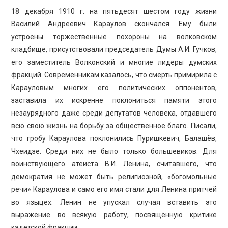
18 декабря 1910 г. на пятьдесят шестом году жизни
Василий Андреевич Караулов скончался. Ему были
устроены торжественные похороны на волковском
кладбище, присутствовали председатель Думы А.И. Гучков,
его заместитель Волконский и многие лидеры думских
фракций. Современникам казалось, что смерть примирила с
Карауловым многих его политических оппонентов,
заставила их искренне поклониться памяти этого
незаурядного даже среди депутатов человека, отдавшего
всю свою жизнь на борьбу за общественное благо. Писали,
что гробу Караулова поклонились Пуришкевич, Балашёв,
Чхеидзе. Среди них не было только большевиков. Для
воинствующего атеиста В.И. Ленина, считавшего, что
демократия не может быть религиозной, «богомольные
речи» Караулова и само его имя стали для Ленина притчей
во языцех. Ленин не упускал случая вставить это
выражение во всякую работу, посвящённую критике
кадетской фракции.