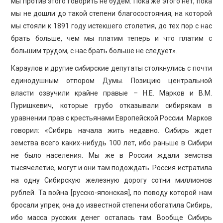
мы против этого говорить не будем. Пока же этого нет, пока
мы не дошли до такой степени благосостояния, на которой
мы стояли к 1891 году истекшего столетия, до тех пор с нас
брать больше, чем мы платим теперь и что платим с
большим трудом, с нас брать больше не следует».
Караулов и другие сибирские депутаты столкнулись с почти
единодушным отпором Думы. Позицию центральной
власти озвучили крайне правые – Н.Е. Марков и В.М.
Пуришкевич, которые грубо отказывали сибирякам в
уравнении прав с крестьянами Европейской России. Марков
говорил: «Сибирь начала жить недавно. Сибирь ждет
земства всего каких-нибудь 100 лет, ибо раньше в Сибири
не было населения. Мы же в России ждали земства
тысячелетие, могут и они там подождать. Россия истратила
на одну Сибирскую железную дорогу сотни миллионов
рублей. Та война [русско-японская], по поводу которой нам
бросали упрек, она до известной степени обогатила Сибирь,
ибо масса русских денег осталась там. Вообще Сибирь