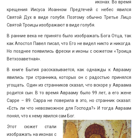
иконах. Во время
крещения Иисуса Иоанном Предтечей с небес явился
Святой Дух в виде голубя. Поэтому обычно Третье Лицо
Святой Троицы изображают в виде голубя.
В ранние века не принято было изображать Бога Отца, так
как Апостол Павел писал, что Его не видел никто и никогда.
Но позднее появились фрески и иконы с сюжетом «Троица
Ветхозаветная».
В книге Бытия рассказывается, как однажды к Аврааму
явились три странника, которых он с радостью принялся
угощать. Один из странников сказал, что вскоре у Авраама
родится сын. В то время Аврааму было 99 лет, а его жене
Сарре – 89. Сарра не поверила в это, но странник сказал:
«Есть ли что невозможное для Господа?» И тогда Авраам
понял, что к нему явился сам Бог.
Этот сюжет стали
изображать на иконах с