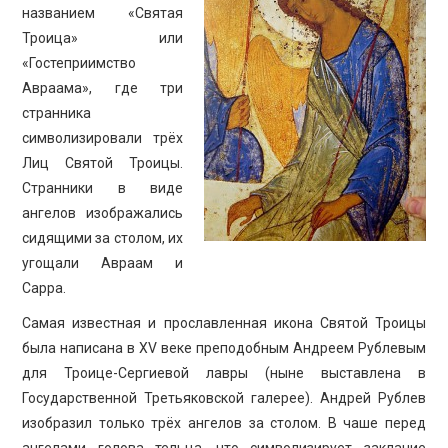
названием «Святая
Троица» или
«Гостеприимство
Авраама», где три
странника
символизировали трёх
Лиц Святой Троицы.
Странники в виде
ангелов изображались
сидящими за столом, их
угощали Авраам и
Сарра.
Самая известная и прославленная икона Святой Троицы
была написана в XV веке преподобным Андреем Рублевым
для Троице-Сергиевой лавры (ныне выставлена в
Государственной Третьяковской галерее). Андрей Рублев
изобразил только трёх ангелов за столом. В чаше перед
ангелами голова тельца, что символизирует заклание