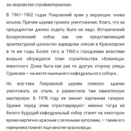
за «воровство стройматериалов».
В 1961–1962 годах Покровский храм у верующих снова
изъяли. Причем церкви грозило уничтожение, благо, что за
прецедентом далеко ходить было не надо. Исторический
Воскресенский собор как «не представляющий
архитектурной ценности» варварски снесли в Красноярске
в те же годы. Более того, в 1960-х городскими властями
всерьез обсуждался план строительства «близнеца»
известного Дома быта как раз по другую сторону улицы
Сурикова — на месте нынешнего кафедрального собора…
Но всё-таки Покровской церкви повезло: здание
уничтожать не стали, а разместили там камнетесную
мастерскую. В 1978 году ее сменит картинная галерея.
Здание перед этим отреставрируют: именно тогда из
белого будущий кафедральный собор станет на некоторое
время кирпично-красным с зелеными куполами, — таким его
наверняка помнят еще многие красноярцы.