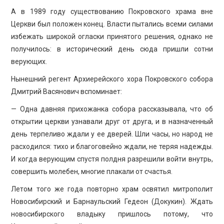
А в 1989 году существованию Покровского храма вне
Церкви был положен конец. Власти пытались всеми силами
избежать широкой огласки принятого решения, однако не
получилось: в исторический день сюда пришли сотни
верующих.
Нынешний регент Архиерейского хора Покровского собора
Дмитрий Васянович вспоминает:
— Одна давняя прихожанка собора рассказывала, что об
открытии церкви узнавали друг от друга, и в назначенный
день терпеливо ждали у ее дверей. Шли часы, но народ не
расходился: тихо и благоговейно ждали, не теряя надежды.
И когда верующим спустя полдня разрешили войти внутрь,
совершить молебен, многие плакали от счастья.
Летом того же года повторно храм освятил митрополит
Новосибирский и Барнаульский Гедеон (Докукин). Ждать
новосибирского владыку пришлось потому, что