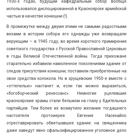
1930-х годах, будущий кафедральный собор вообще
использовался дислоцированной в Красноярске армейской
частью в качестве конюшни (!).
В промежутке между двумя этими не самыми радостными
вехами в истории собора его однажды уже возвращали
верующим — в 1945 году, во время короткого примирения
советского государства с Русской Православной Церковью
в годы Великой Отечественной войны. Тогда прихожане
старательно избавили намоленное поколениями здание от
следов присутствия конюшни, поставили приобретенные на
свои средства колокола. Но в хрущевские 1950-е вместе с
«оттепелью» настанет и, если так можно выразиться,
«богоборческий ренессанс». Немногие уцелевшие
красноярские храмы стали бельмом на глазу у бдительных
партийцев. Тем более их возмутило желание тогдашнего
настоятеля протоиерея Евгения Насекайло
отреставрировать обветшавшее здание: на священника
даже заведут явно сфальсифицированное уголовное дело