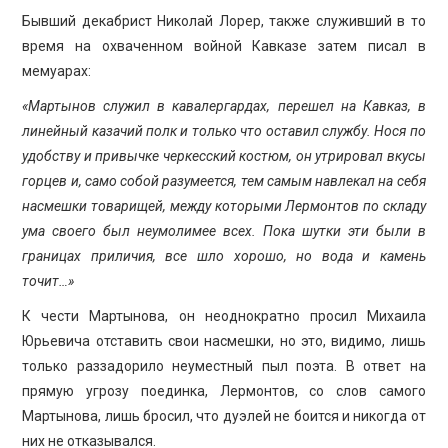
Бывший декабрист Николай Лорер, также служивший в то
время на охваченном войной Кавказе затем писал в
мемуарах:
«Мартынов служил в кавалергардах, перешел на Кавказ, в
линейный казачий полк и только что оставил службу. Нося по
удобству и привычке черкесский костюм, он утрировал вкусы
горцев и, само собой разумеется, тем самым навлекал на себя
насмешки товарищей, между которыми Лермонтов по складу
ума своего был неумолимее всех. Пока шутки эти были в
границах приличия, все шло хорошо, но вода и камень
точит…»
К чести Мартынова, он неоднократно просил Михаила
Юрьевича отставить свои насмешки, но это, видимо, лишь
только раззадорило неуместный пыл поэта. В ответ на
прямую угрозу поединка, Лермонтов, со слов самого
Мартынова, лишь бросил, что дуэлей не боится и никогда от
них не отказывался.