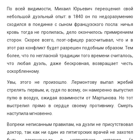
По всей видимости, Михаил Юрьевич переоценил свой
небольшой дуэльный опыт: в 1840 он по недоразумению
сходился в поединке с сыном французского посла: ничья
кровь тогда не пролилась, дело окончилось примирением
сторон. Скорее всего, поэт-офицер рассчитывал, что и в
этот раз конфликт будет разрешен подобным образом. Тем
более, что по негласной традиции того времени считалось,
что любая дуэль, даже бескровная, возвращает честь
оскорбленному.
Увы, этого не произошло. Лермонтову выпал жребий
стрелять первым, и, судя по всему, он намеренно выпустил
пулю в воздух, ожидая взаимности от Мартынова. Но тот
выстрелил прямо в сердце своему противнику. Смерть
наступила мгновенно.
Вопреки неписанным правилам, на дуэли не присутствовал
доктор, так как ни один из пятигорских врачей не захотел
быть замешанным в неприятную историю (а