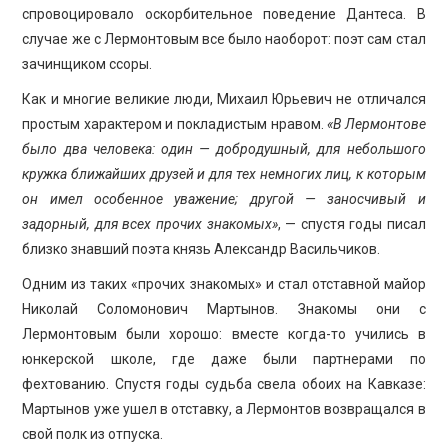
спровоцировало оскорбительное поведение Дантеса. В
случае же с Лермонтовым все было наоборот: поэт сам стал
зачинщиком ссоры.
Как и многие великие люди, Михаил Юрьевич не отличался
простым характером и покладистым нравом.
«В Лермонтове
было два человека: один — добродушный, для небольшого
кружка ближайших друзей и для тех немногих лиц, к которым
он имел особенное уважение; другой — заносчивый и
задорный, для всех прочих знакомых»
, — спустя годы писал
близко знавший поэта князь Александр Васильчиков.
Одним из таких «прочих знакомых» и стал отставной майор
Николай Соломонович Мартынов. Знакомы они с
Лермонтовым были хорошо: вместе когда-то учились в
юнкерской школе, где даже были партнерами по
фехтованию. Спустя годы судьба свела обоих на Кавказе:
Мартынов уже ушел в отставку, а Лермонтов возвращался в
свой полк из отпуска.