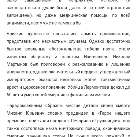
законодательно дуэли были давно и со всей строгостью
запрещены), но даже медицинская помощь, по всей
видимости, поэту уже не помогла бы.
Близкие дуэлянтов попытались замять происшествие,
представив его несчастным случаем. Однако достаточно
быстро реальные обстоятельства гибели поэта стали
известны обществу и властям. Изначально Николай
Мартынов был приговорен к разжалованию и лишению
дворянства, однако окончательный вердикт, утвержденный
императором, оказался несколько мягче: трехмесячный
арест и церковное покаяние. Убийца Лермонтова дожил до
60 лет и умер своей смертью в фамильном имении.
Парадоксальным образом многие детали своей смерти
Михаил Юрьевич словно предвидел в «Герое нашего
времени», описывая поединок Печорина с Грушницким: она
также состоялась из-за ничтожного повода, окончившись
смертью зачинщика ссоры. Но лучше всего, пожалуй, о