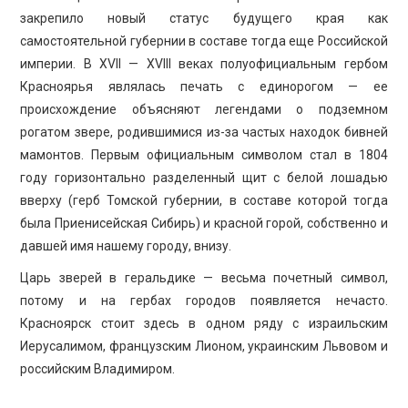
закрепило новый статус будущего края как
самостоятельной губернии в составе тогда еще Российской
империи. В XVII — XVIII веках полуофициальным гербом
Красноярья являлась печать с единорогом — ее
происхождение объясняют легендами о подземном
рогатом звере, родившимися из-за частых находок бивней
мамонтов. Первым официальным символом стал в 1804
году горизонтально разделенный щит с белой лошадью
вверху (герб Томской губернии, в составе которой тогда
была Приенисейская Сибирь) и красной горой, собственно и
давшей имя нашему городу, внизу.
Царь зверей в геральдике — весьма почетный символ,
потому и на гербах городов появляется нечасто.
Красноярск стоит здесь в одном ряду с израильским
Иерусалимом, французским Лионом, украинским Львовом и
российским Владимиром.