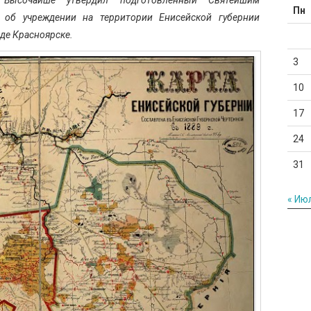
Пн
об учреждении на территории Енисейской губернии
де Красноярске.
3
10
17
24
31
« Ию