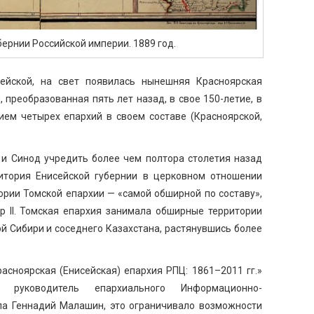
бернии Российской империи. 1889 год.
ейской, на свет появилась нынешняя Красноярская
 преобразованная пять лет назад, в свое 150-летие, в
м четырех епархий в своем составе (Красноярской,
 и Синод учредить более чем полтора столетия назад
итория Енисейской губернии в церковном отношении
ории Томской епархии — «самой обширной по составу»,
р II. Томская епархия занимала обширные территории
й Сибири и соседнего Казахстана, растянувшись более
асноярская (Енисейская) епархия РПЦ: 1861–2011 гг.»
, руководитель епархиального Информационно-
ела Геннадий Малашин, это ограничивало возможности