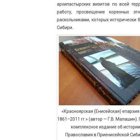
архипастырских визитов по всей тер
работу, просвещение коренных эт
раскольниками, которых исторически 
Сибири.
«Красноярская (Енисейская) епархия
1861–2011 гг.» (автор — Г.В. Малашин).
комплексное издание об истори
Православия в Приенисейской Сиби