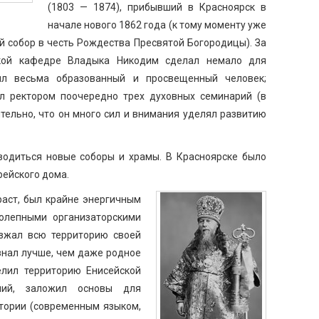
(1803 — 1874), прибывший в Красноярск в
начале нового 1862 года (к тому моменту уже
 собор в честь Рождества Пресвятой Богородицы). За
кой кафедре Владыка Никодим сделал немало для
ыл весьма образованный и просвещенный человек;
ыл ректором поочередно трех духовных семинарий (в
ительно, что он много сил и внимания уделял развитию
водиться новые соборы и храмы. В Красноярске было
рейского дома.
раст, был крайне энергичным
олепными организаторскими
езжал всю территорию своей
 знал лучше, чем даже родное
елил территорию Енисейской
ний, заложил основы для
тории (современным языком,