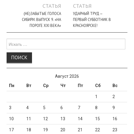
по
СТАТЬЯ
СТАТЬЯ
записи
(НЕ)ЗАБЫТЫЕ ГОЛОСА
УДАРНЫЙ ТРУД —
СИБИРИ. ВЫПУСК 9. «НА
ПЕРВЫЙ СУББОТНИК В
ПОРОГЕ XXI ВЕКА»
КРАСНОЯРСКЕ!
Поиск
для:
Август 2026
Пн
Вт
Ср
Чт
Пт
Сб
Вс
1
2
3
4
5
6
7
8
9
10
11
12
13
14
15
16
17
18
19
20
21
22
23