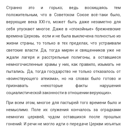
Странно это и горько; ведь восхищаясь тем
положительным, что в Советском Союзе всё-таки было,
верующие века XXI-го, может быть даже незаметно для
себя упускают многое. Даже в «спокойные» брежневские
времена Церковь если и не была выключена полностью из
жизни страны, то только в тех пределах, что устраивали
светские власти. Да, тогда мирян и священников уже не
ждали лагеря и расстрельные полигоны, а оставшиеся
немногочисленные храмы у них, как правило, изымать не
пытались. Да, тогда государство не только отказалось от
«воинствующего атеизма», но на словах было готово и
признавать «некоторые факты нарушения
социалистической законности в отношении верующих».
При всем этом, многое для пастырей того времени было и
немыслимо. Поле их служения кончалось за оградками
немногих церквей, чудом оставшихся после прошлых
гонений. И речи не могло идти о передаче Церкви изъятых