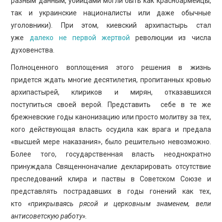
разным данным, убийцами могли быть как красноармейцы,
так и украинские националисты или даже обычные
уголовники). При этом, киевский архипастырь стал
уже
далеко не первой жертвой
революции из числа
духовенства.
Полноценного воплощения этого решения в жизнь
придется ждать многие десятилетия, пропитанных кровью
архипастырей, клириков и мирян, отказавшихся
поступиться своей верой. Представить себе в те же
брежневские годы канонизацию или просто молитву за тех,
кого действующая власть осудила как врага и предала
«высшей мере наказания», было решительно невозможно.
Более того, государственная власть неоднократно
принуждала Священноначалие декларировать отсутствие
преследований клира и паствы в Советском Союзе и
представлять пострадавших в годы гонений как тех,
кто
«прикрываясь рясой и церковным знаменем, вели
антисоветскую работу».