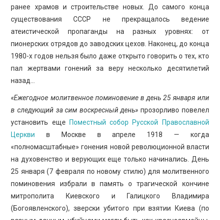
ранее храмов и строительстве новых. До самого конца
существования СССР не прекращалось ведение
атеистической пропаганды на разных уровнях: от
пионерских отрядов до заводских цехов. Наконец, до конца
1980-х годов нельзя было даже открыто говорить о тех, кто
пал жертвами гонений за веру несколько десятилетий
назад…
«Ежегодное молитвенное поминовение в день 25 января или
в следующий за сим воскресный день»
прозорливо повелел
установить еще
Поместный собор Русской Православной
Церкви
в Москве в апреле 1918 — когда
«полномасштабные» гонения новой революционной власти
на духовенство и верующих еще только начинались. День
25 января (7 февраля по новому стилю) для молитвенного
поминовения избрали в память о трагической кончине
митрополита Киевского и Галицкого Владимира
(Богоявленского), зверски убитого при взятии Киева (по