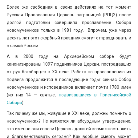
Более же свободная в своих действиях на тот момент
Русская Православная Церковь заграницей (РПЦЗ) после
долгой подготовки совершила прославление Собора
новомучеников только в 1981 году. Впрочем, уже через
десять лет этот скорбный праздник смогут отпраздновать и
в самой России.
А в 2000 году на Архиерейском соборе будут
канонизированы 1097 подвижников Церкви, пострадавших
от рук богоборцев в ХХ веке. Работа по прославлению их
подвига продолжится в последующие годы: сейчас Собор
новомучеников и исповедников включает почти 1780 имен
(из них 14 — святые,
подвизавшиеся в Приенисейской
Сибири
).
Так почему же мы, живущие в ХХI веке, должны помнить о
новомучениках? Не является ли абсурдным утверждение,
что именно они спасли Церковь, дали ей возможность жить
и благоденствовать сегодня? Как вообще смерть может