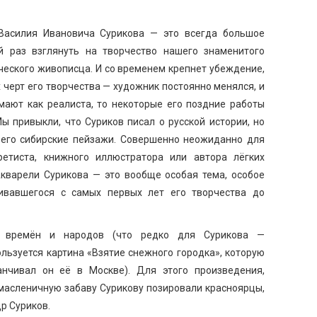
Василия Ивановича Сурикова — это всегда большое
й раз взглянуть на творчество нашего знаменитого
ческого живописца. И со временем крепнет убеждение,
х черт его творчества — художник постоянно менялся, и
мают как реалиста, то некоторые его поздние работы
ы привыкли, что Суриков писал о русской истории, но
его сибирские пейзажи. Совершенно неожиданно для
ретиста, книжного иллюстратора или автора лёгких
Акварели Сурикова — это вообще особая тема, особое
вивавшегося с самых первых лет его творчества до
х времён и народов (что редко для Сурикова —
льзуется картина «Взятие снежного городка», которую
анчивал он её в Москве). Для этого произведения,
масленичную забаву Сурикову позировали красноярцы,
др Суриков.