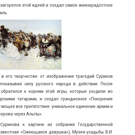
загорелся этой идеей и создал самое жизнерадостное
аль.
 в его творчестве: от изображения трагедий Суриков
показывая силу русского народа в действии. После
 обратился к корням этой игры, которые уходили во
рскими татарами, и создал грандиозное «Покорение
етающее все препятствия уникальное единение армии и
ворова через Альпы».
урикова к картине из собрания Государственной
известная «Смеющаяся девушка»), Музея-усадьбы В.И.