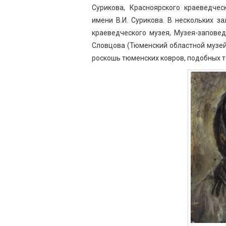
Сурикова, Красноярского краеведчес
имени В.И. Сурикова. В нескольких 
краеведческого музея, Музея-запове
Словцова (Тюменский областной музей 
роскошь тюменских ковров, подобных то