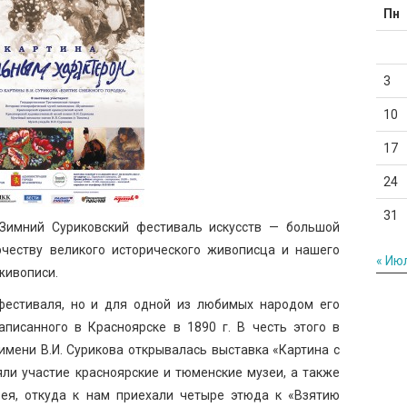
Пн
3
10
17
24
31
Зимний Суриковский фестиваль искусств — большой
честву великого исторического живописца и нашего
« Ию
живописи.
фестиваля, но и для одной из любимых народом его
аписанного в Красноярске в 1890 г. В честь этого в
мени В.И. Сурикова открывалась выставка «Картина с
яли участие красноярские и тюменские музеи, а также
рея, откуда к нам приехали четыре этюда к «Взятию