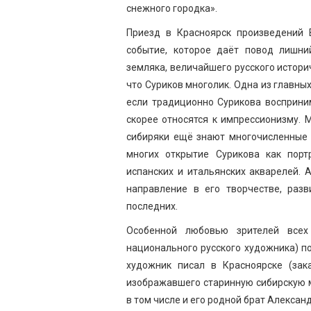
снежного городка».
Приезд в Красноярск произведений 
событие, которое даёт повод лишни
земляка, величайшего русского истори
что Суриков многолик. Одна из главны
если традиционно Сурикова восприни
скорее относятся к импрессионизму. М
сибиряки ещё знают многочисленные 
многих открытие Сурикова как порт
испанских и итальянских акварелей. 
направление в его творчестве, раз
последних.
Особенной любовью зрителей все
национального русского художника) по
художник писал в Красноярске (зак
изображавшего старинную сибирскую 
в том числе и его родной брат Алексан