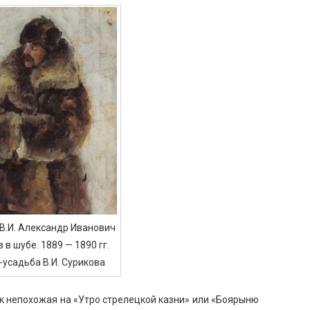
В.И. Александр Иванович
 в шубе. 1889 — 1890 гг.
усадьба В.И. Сурикова
ак непохожая на «Утро стрелецкой казни» или «Боярыню