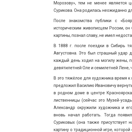
Морозову», тем не менее является 
Сурикова. Она родилась неожиданно дл
После знакомства публики с «Боя
историческим живописцем России, он 
картины, познал славу, не имел недост
В 1888 г. после поездки в Сибирь т
Августовна. Это был страшный удар д
каждый день ходил на могилу жены, п
девятилетней Оле и семилетней Лене, ч
В это тяжёлое для художника время к 
предложил Василию Ивановичу вернутьс
в родном доме в центре Красноярска
лиственницы (сейчас это Музей-усадь
Александр окружили художника и его
вновь начал работать. Тогда появи
Суриковых (она также присутствует 
картину о традиционной игре, которой