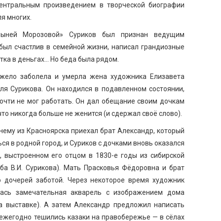
центральным произведением в творческой биографии
я многих.
рыней Морозовой» Суриков был признан ведущим
был счастлив в семейной жизни, написал грандиозные
атка в деньгах… Но беда была рядом.
яжело заболела и умерла жена художника Елизавета
ля Сурикова. Он находился в подавленном состоянии,
очти не мог работать. Он дал обещание своим дочкам
то никогда больше не женится (и сдержал своё слово).
нему из Красноярска приехал брат Александр, который
я в родной город, и Суриков с дочками вновь оказался
, выстроенном его отцом в 1830-е годы из сибирской
ба В.И. Сурикова). Мать Прасковья Фёдоровна и брат
 дочерей заботой. Через некоторое время художник
лась замечательная акварель с изображением дома
на выставке). А затем Александр предложил написать
 ежегодно тешились казаки на правобережье — в сёлах