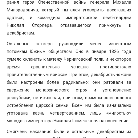
ранил героя Отечественной войны генерала Михаила
Милорадовича, который пытался уговорить восставших
сдаться, и командира императорской лейб-гвардии
Николая Сторлера, отказавшегося примкнуть к
декабристам.
Остальные четверо руководили менее известным
потомкам Южным обществом. Оно в январе 1826 года
сумело склонить к мятежу Черниговский полк, и некоторое
время сравнительно успешно противостояло
правительственным войскам. При этом, декабристы-южане
были настроены более радикально: они ратовали за
свержение монархического строя и установление
республики, не исключая, при этом, возможности полного
истребления царской семьи. Всем им была изначально
уготована казнь четвертованием, лишь «милостью»
молодого императора Николая I замененная на повешение.
Смягчены наказания были и остальным декабристам из