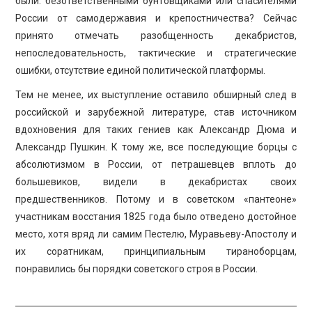
были: безответственными бунтовщиками или спасителями
России от самодержавия и крепостничества? Сейчас
принято отмечать разобщенность декабристов,
непоследовательность, тактические и стратегические
ошибки, отсутствие единой политической платформы.
Тем не менее, их выступление оставило обширный след в
российской и зарубежной литературе, став источником
вдохновения для таких гениев как Александр Дюма и
Александр Пушкин. К тому же, все последующие борцы с
абсолютизмом в России, от петрашевцев вплоть до
большевиков, видели в декабристах своих
предшественников. Потому и в советском «пантеоне»
участникам восстания 1825 года было отведено достойное
место, хотя вряд ли самим Пестелю, Муравьеву-Апостолу и
их соратникам, принципиальным тираноборцам,
понравились бы порядки советского строя в России.