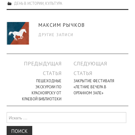
ДЕНЬ В ИСТОРИИ
,
КУЛЬТУРА
МАКСИМ РЫЧКОВ
ДРУГИЕ ЗАПИСИ
Навигация
ПРЕДЫДУЩАЯ
СЛЕДУЮЩАЯ
по
СТАТЬЯ
СТАТЬЯ
записи
ПЕШЕХОДНЫЕ
ЗАКРЫТИЕ ФЕСТИВАЛЯ
ЭКСКУРСИИ ПО
«ЛЕТНИЕ ВЕЧЕРА В
КРАСНОЯРСКУ ОТ
ОРГАННОМ ЗАЛЕ»
КРАЕВОЙ БИБЛИОТЕКИ
Поиск
для: