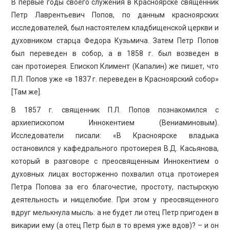
В первые годы своего служения в Красноярске священник
Петр Лаврентьевич Попов, по данным красноярских
исследователей, был настоятелем кладбищенской церкви и
духовником старца Федора Кузьмича. Затем Петр Попов
был переведен в собор, а в 1858 г. был возведен в
сан протоиерея. Епископ Климент (Капалин) же пишет, что
П.Л. Попов уже «в 1837 г. переведен в Красноярский собор»
[Там же].
В 1857 г. священник П.Л. Попов познакомился с
архиепископом Иннокентием (Вениаминовым).
Исследователи писали: «В Красноярске владыка
остановился у кафедрального протоиерея В.Д. Касьянова,
который в разговоре с преосвященным Иннокентием о
духовных лицах восторженно похвалил отца протоиерея
Петра Попова за его благочестие, простоту, пастырскую
деятельность и нищелюбие. При этом у преосвященного
вдруг мелькнула мысль: а не будет ли отец Петр пригоден в
викарии ему (а отец Петр был в то время уже вдов)? – и он