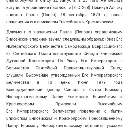
благополучно в Ситху 22 Августа, а 23 того же месяца
вступил в управление паствою…» [8, C. 268]. Покинул Аляску
епископ Павел (Попов) 18 сентября 1870 г., после
назначения его епископом Енисейским и Красноярским.
Документ о назначении Павла (Попова) управляющим
Енисейской епархией звучал следующим образом: «Указ Его
Императорского Величества Самодержца Всероссийскаго
из Святейшаго Правительствующаго Синода Енисейской
Духовной Консистории. По Указу Его Императорского
Величества Святейший Правительствующий Синод
слушали: Высочайше утвержденный Его Императорского
Величества в 10 день Июня 1879 года
Всеподданнейший доклад Синода, о бытии Епископу
Новоархангельскому Павлу Епископом Енисейским и
Красноярским. Приказали: Высочайшим
Его Императорского Величества повелении о бытии
Епископом Енисейским и Красноярским Преосвященному
Павлу Епископу Новоархангельскому объявить указами