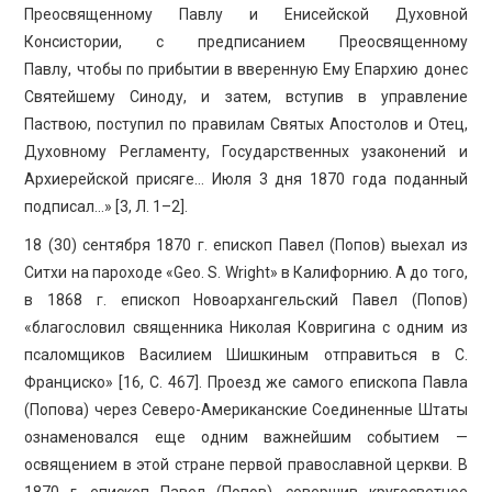
Преосвященному Павлу и Енисейской Духовной
Консистории, с предписанием Преосвященному
Павлу, чтобы по прибытии в вверенную Ему Епархию донес
Святейшему Синоду, и затем, вступив в управление
Паствою, поступил по правилам Святых Апостолов и Отец,
Духовному Регламенту, Государственных узаконений и
Архиерейской присяге… Июля 3 дня 1870 года поданный
подписал…» [3, Л. 1–2].
18 (30) сентября 1870 г. епископ Павел (Попов) выехал из
Ситхи на пароходе «Geo. S. Wright» в Калифорнию. А до того,
в 1868 г. епископ Новоархангельский Павел (Попов)
«благословил священника Николая Ковригина с одним из
псаломщиков Василием Шишкиным отправиться в С.
Франциско» [16, C. 467]. Проезд же самого епископа Павла
(Попова) через Северо-Американские Соединенные Штаты
ознаменовался еще одним важнейшим событием —
освящением в этой стране первой православной церкви. В
1870 г. епископ Павел (Попов), совершив кругосветное