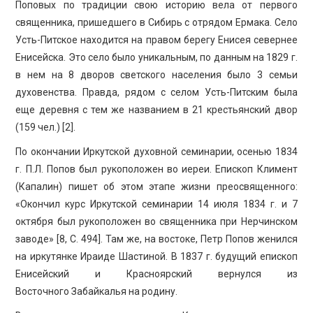
Поповых по традиции свою историю вела от первого
священника, пришедшего в Сибирь с отрядом Ермака. Село
Усть-Питское находится на правом берегу Енисея севернее
Енисейска. Это село было уникальным, по данным на 1829 г.
в нем на 8 дворов светского населения было 3 семьи
духовенства. Правда, рядом с селом Усть-Питским была
еще деревня с тем же названием в 21 крестьянский двор
(159 чел.) [2].
По окончании Иркутской духовной семинарии, осенью 1834
г. П.Л. Попов был рукоположен во иереи. Епископ Климент
(Капалин) пишет об этом этапе жизни преосвященного:
«Окончил курс Иркутской семинарии 14 июля 1834 г. и 7
октября был рукоположен во священника при Нерчинском
заводе» [8, C. 494]. Там же, на востоке, Петр Попов женился
на иркутянке Ираиде Шастиной. В 1837 г. будущий епископ
Енисейский и Красноярский вернулся из
Восточного Забайкалья на родину.