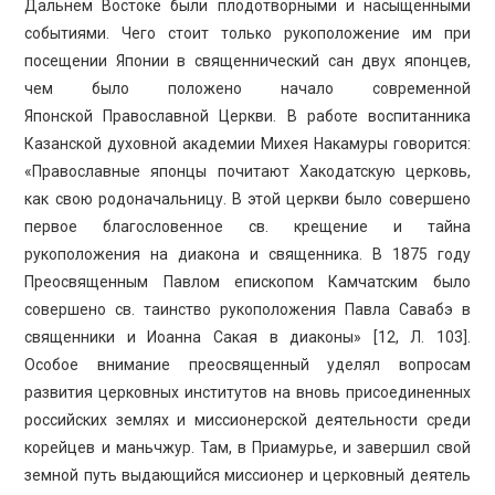
Дальнем Востоке были плодотворными и насыщенными
событиями. Чего стоит только рукоположение им при
посещении Японии в священнический сан двух японцев,
чем было положено начало современной
Японской Православной Церкви. В работе воспитанника
Казанской духовной академии Михея Накамуры говорится:
«Православные японцы почитают Хакодатскую церковь,
как свою родоначальницу. В этой церкви было совершено
первое благословенное св. крещение и тайна
рукоположения на диакона и священника. В 1875 году
Преосвященным Павлом епископом Камчатским было
совершено св. таинство рукоположения Павла Савабэ в
священники и Иоанна Сакая в диаконы» [12, Л. 103].
Особое внимание преосвященный уделял вопросам
развития церковных институтов на вновь присоединенных
российских землях и миссионерской деятельности среди
корейцев и маньчжур. Там, в Приамурье, и завершил свой
земной путь выдающийся миссионер и церковный деятель