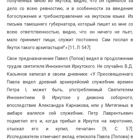
полученных мною из Якутска, видно, что он принялся за
дело со всею ревностию, и в особенности за введение
богослужения и требоисправления на якутском языке. Из
письма тамошняго губернатора, который пишет ко мне со
всею ответственностью, видно, что он ничего не пьет,
мало принимет пищи, служит постоянно. Сам послал в
Якутск такого архипастыря!”» [11, Л. 547].
Свое предназначение Павел (Попов) видел в продолжении
трудов святителя Иннокентия Иркутского. Не случайно В.Д.
Касьянов записал в своем дневнике: «У Преосвященнаго
Павла видел древний архиерейский служебник времен
Петра I, может быть, употребляемый Святителем
Иннокентием. В Иркутске у диакона соборного,
впоследствие Александра Карнакова, или у Митягиных в
амбаре валялся сей служебник. Петр Лаврентьевич
подметил его и, когда прибыл в Иркутск на хиротонию,
отыскал его и купил, печатан» [9, C. 57].
Исследователи отмечают вклад епископа Павла (Попова) в