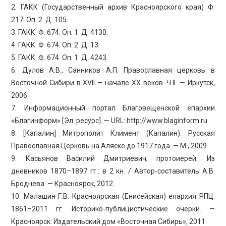
2. ГАКК (Государственный архив Красноярского края) Ф.
217. Оп. 2. Д. 105.
3. ГАКК. Ф. 674. Оп. 1. Д. 4130.
4. ГАКК. Ф. 674. Оп. 2. Д. 13.
5. ГАКК. Ф. 674. Оп. 1. Д. 4243.
6. Дулов А.В., Санников А.П. Православная церковь в
Восточной Сибири в XVII — начале ХХ веков. Ч.II. — Иркутск,
2006.
7. Информационный портал Благовещенской епархии
«Благинформ» [Эл. ресурс]. — URL: http://www.blaginform.ru
8. [Капалин] Митрополит Климент (Капалин). Русская
Православная Церковь на Аляске до 1917 года. — М., 2009.
9. Касьянов Василий Дмитриевич, протоиерей. Из
дневников 1870–1897 гг.: в 2 кн. / Автор-составитель А.В.
Броднева. — Красноярск, 2012.
10. Малашин Г.В. Красноярская (Енисейская) епархия РПЦ:
1861–2011 гг. Историко-публицистические очерки. —
Красноярск: Издательский дом «Восточная Сибирь», 2011