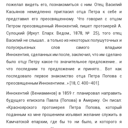
пожелал видеть его, познакомиться с ним. Отец Василий
Касьянов немедленно пригласил отца Петра к себе и
представил его преосвященному. Что говорил с отцом
Петром преосвященный Иннокентий, пишет протоиерей А.
Сулоцкий (Иркут. Епарх. Ведом., 1878, № 25), того отец
Василий не слышал… а только из некоторых полушуточных и
полусерьезных слов самого владыки
Иннокентия, сделанных им после, заключил, что им сделано
было отцу Петру какое-то значительное предложение… и
что последним то предложение и принято… Вот как
последовало первое знакомство отца Петра Попова с
преосвященным Иннокентием…» [18, C. 400–401].
Иннокентий (Вениаминов) в 1859 г. планировал направить
будущего епископа Павла (Попова) в Америку. Он писал:
«Красноярского протоиерея Петра Попова, который
поданным ко мне прошением изъявил желание служить в
Камчатской епархии, где бы то ни было, и которого я