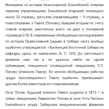
Малашина по истории Красноярской (Енисейской) епархии
первому управляющему Енисейской епархией посвящено
около 25 страниц, третьему управляющему — 9 страниц, а
повествование о Павле (Попове), бывшем вторым по счету
главой епархии, уместилось всего на двух с половиной
страницах [10]. В современных обобщающих исследованиях
по истории Православной Церкви в Сибири часто вообще
ошибочно утверждается: «Уроженцев Восточной Сибири на
кафедры здесь не назначали» [6, C. 169]. До настоящего
времени нам так и не удалось найти ни одной
публикации, специально посвященной священнику П.Л.
Попову (епископу Павлу). Во многих обобщающих работах
труды преосвященного Павла ошибочно приписывают
другим более известным его современникам.
Петр Попов, будущий епископ Павел, родился в 1813 г. в
семье священника Лаврентия Попова в селе Усть-Питское
Енисейского уезда. Сибирская священническая фамилия