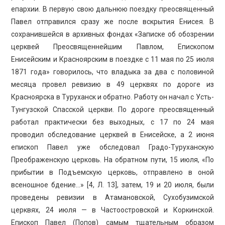
епархии. В первую свою дальнюю поездку преосвященный
Павел отправился сразу же после вскрытия Енисея. В
сохранившейся в архивных фондах «Записке об обозрении
церквей Преосвященнейшим Павлом, Епископом
Енисейским и Красноярским в поездке с 11 мая по 25 июля
1871 года» говорилось, что владыка за два с половиной
месяца провел ревизию в 49 церквях по дороге из
Красноярска в Туруханск и обратно. Работу он начал с Усть-
Тунгузской Спасской церкви. По дороге преосвященный
работал практически без выходных, с 17 по 24 мая
проводил обследование церквей в Енисейске, а 2 июня
епископ Павел уже обследовал Градо-Туруханскую
Преображенскую церковь. На обратном пути, 15 июля, «По
прибытии в Подъемскую церковь, отправлено в оной
всеношное бдение…» [4, Л. 13], затем, 19 и 20 июля, были
проведены ревизии в Атамановской, Сухобузимской
церквях, 24 июля — в Частоостровской и Коркинской.
Епископ Павел (Попов) самым тщательным образом