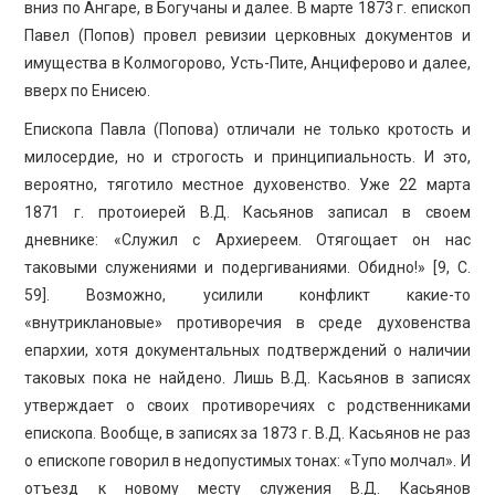
вниз по Ангаре, в Богучаны и далее. В марте 1873 г. епископ
Павел (Попов) провел ревизии церковных документов и
имущества в Колмогорово, Усть-Пите, Анциферово и далее,
вверх по Енисею.
Епископа Павла (Попова) отличали не только кротость и
милосердие, но и строгость и принципиальность. И это,
вероятно, тяготило местное духовенство. Уже 22 марта
1871 г. протоиерей В.Д. Касьянов записал в своем
дневнике: «Служил с Архиереем. Отягощает он нас
таковыми служениями и подергиваниями. Обидно!» [9, C.
59]. Возможно, усилили конфликт какие-то
«внутриклановые» противоречия в среде духовенства
епархии, хотя документальных подтверждений о наличии
таковых пока не найдено. Лишь В.Д. Касьянов в записях
утверждает о своих противоречиях с родственниками
епископа. Вообще, в записях за 1873 г. В.Д. Касьянов не раз
о епископе говорил в недопустимых тонах: «Тупо молчал». И
отъезд к новому месту служения В.Д. Касьянов