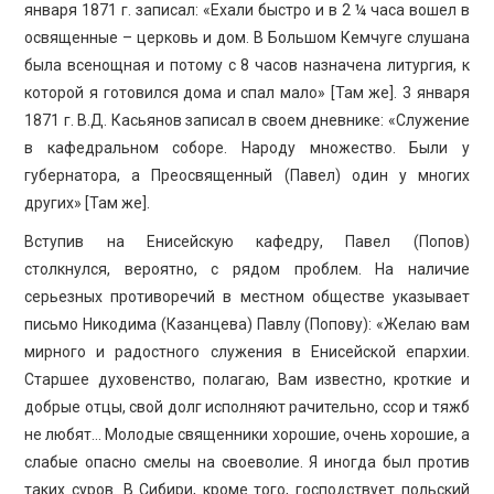
января 1871 г. записал: «Ехали быстро и в 2 ¼ часа вошел в
освященные – церковь и дом. В Большом Кемчуге слушана
была всенощная и потому с 8 часов назначена литургия, к
которой я готовился дома и спал мало» [Там же]. 3 января
1871 г. В.Д. Касьянов записал в своем дневнике: «Служение
в кафедральном соборе. Народу множество. Были у
губернатора, а Преосвященный (Павел) один у многих
других» [Там же].
Вступив на Енисейскую кафедру, Павел (Попов)
столкнулся, вероятно, с рядом проблем. На наличие
серьезных противоречий в местном обществе указывает
письмо Никодима (Казанцева) Павлу (Попову): «Желаю вам
мирного и радостного служения в Енисейской епархии.
Старшее духовенство, полагаю, Вам известно, кроткие и
добрые отцы, свой долг исполняют рачительно, ссор и тяжб
не любят… Молодые священники хорошие, очень хорошие, а
слабые опасно смелы на своеволие. Я иногда был против
таких суров. В Сибири, кроме того, господствует польский