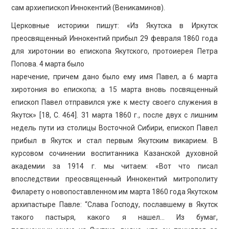
сам архиепископ Иннокентий (Веникаминов).
Церковные историки пишут: «Из Якутска в Иркутск
преосвященный Иннокентий прибыл 29 февраля 1860 года
для хиротонии во епископа Якутского, протоиерея Петра
Попова. 4 марта было
наречение, причем дано было ему имя Павел, а 6 марта
хиротония во епископа; а 15 марта вновь посвященный
епископ Павел отправился уже к месту своего служения в
Якутск» [18, C. 464]. 31 марта 1860 г., после двух с лишним
недель пути из столицы Восточной Сибири, епископ Павел
прибыл в Якутск и стал первым Якутским викарием. В
курсовом сочинении воспитанника Казанской духовной
академии за 1914 г. мы читаем: «Вот что писал
впоследствии преосвященный Иннокентий митрополиту
Филарету о новопоставленном им марта 1860 года Якутском
архипастыре Павле: “Слава Господу, пославшему в Якутск
такого пастыря, какого я нашел… Из бумаг,