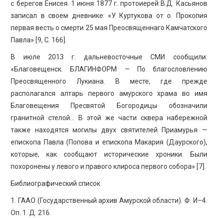
с берегов Енисея. 1 июня 1877 г. протоиерей В.Д. Касьянов
записал в своем дневнике: «У Куртукова от о. Прокопия
первая весть о смерти 25 мая Преосвященнаго Камчатского
Павла» [9, C. 166].
В июле 2013 г. дальневосточные СМИ сообщили:
«Благовещенск. БЛАГИНФОРМ — По благословлению
Преосвященного Лукиана. В месте, где прежде
располагался алтарь первого амурского храма во имя
Благовещения Пресвятой Богородицы обозначили
гранитной стелой… В этой же части сквера набережной
также находятся могилы двух святителей Приамурья —
епископа Павла (Попова и епископа Макария (Даурского),
которые, как сообщают исторические хроники. Были
похоронены у левого и правого клироса первого собора» [7].
Библиографический список
1. ГААО (Государственный архив Амурской области). Ф. И–4.
Оп. 1. Д. 216.