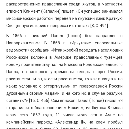
распространение православия среди якутов, в частности,
епископ Климент (Капалин) пишет: «Он успешно занимался
миссионерской работой, перевел на якутский язык Краткую
Священную историю в вопросах и ответах» [8, C. 494].
В 1866 г. викарий Павел (Попов) был направлен в
Новоархангельск. В 1868 г. «Иркутские епархиальные
ведомости» сообщали: «Итак жребий передать населяющих
Российские колонии в Америке православных туземцев
новому правительству пал на Епископа Новоархангельского
Павла, на которого устремлены теперь взоры России,
расстанется ли он, и если расстанется, то как и когда и на
каких условиях с отторгнутыми от православной России
духовными своими чадами, и на кого их, в случае разлуки,
оставить?» [15, C. 456]. Сам епископ Павел (Попов) писал: «Я
отправился, с благословением Божием, из Якутска 8 числа
июня сего 1867 года, 11 числа июля сел в Аяне на
компанейский пароход «Александр II», на коем прибыл