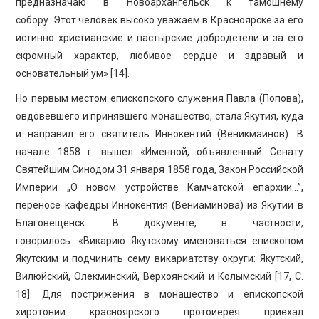
предназначаю в Новоархангельск к тамошнему
собору. Этот человек высоко уважаем в Красноярске за его
истинно христианские и пастырские добродетели и за его
скромный характер, любивое сердце и здравый и
основательный ум» [14].
Но первым местом епископского служения Павла (Попова),
овдовевшего и принявшего монашество, стала Якутия, куда
и направил его святитель Иннокентий (Веникмаинов). В
начале 1858 г. вышел «Именной, объявленный Сенату
Святейшим Синодом 31 января 1858 года, Закон Российской
Империи „О новом устройстве Камчатской епархии…”,
переносе кафедры Иннокентия (Вениаминова) из Якутии в
Благовещенск. В документе, в частности,
говорилось: «Викарию Якутскому именоваться епископом
Якутским и подчинить сему викариатству округи: Якутский,
Вилюйский, Олекминский, Верхоянский и Колымский [17, C.
18]. Для пострижения в монашество и епископской
хиротонии красноярского протоиерея приехал