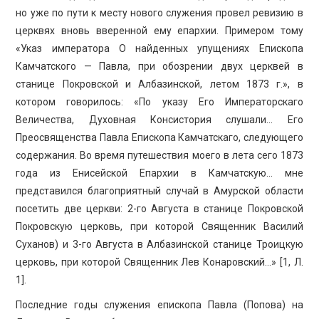
но уже по пути к месту нового служения провел ревизию в
церквях вновь вверенной ему епархии. Примером тому
«Указ императора О найденных упущениях Епископа
Камчатского — Павла, при обозрении двух церквей в
станице Покровской и Албазинской, летом 1873 г.», в
котором говорилось: «По указу Его Императорскаго
Величества, Духовная Консистория слушали… Его
Преосвященства Павла Епископа Камчатскаго, следующего
содержания. Во время путешествия моего в лета сего 1873
года из Енисейской Епархии в Камчатскую… мне
представился благоприятный случай в Амурской области
посетить две церкви: 2-го Августа в станице Покровской
Покровскую церковь, при которой Священник Василий
Суханов) и 3-го Августа в Албазинской станице Троицкую
церковь, при которой Священник Лев Конаровский…» [1, Л.
1].
Последние годы служения епископа Павла (Попова) на