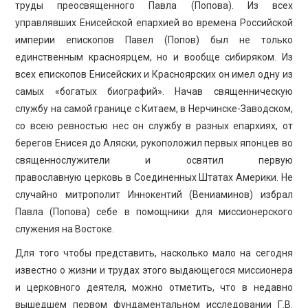
ПРОСВЕЩЕНИЕ
труды преосвященного Павла (Попова). Из всех
управлявших Енисейской епархией во времена Российской
империи епископов Павел (Попов) был не только
единственным красноярцем, но и вообще сибиряком. Из
всех епископов Енисейских и Красноярских он имел одну из
самых «богатых биографий». Начав священническую
службу на самой границе с Китаем, в Нерчинске-Заводском,
со всею ревностью нес он службу в разных епархиях, от
берегов Енисея до Аляски, рукоположил первых японцев во
священнослужители и освятил первую
православную церковь в Соединенных Штатах Америки. Не
случайно митрополит Иннокентий (Вениаминов) избрал
Павла (Попова) себе в помощники для миссионерского
служения на Востоке.
Для того чтобы представить, насколько мало на сегодня
известно о жизни и трудах этого выдающегося миссионера
и церковного деятеля, можно отметить, что в недавно
вышедшем первом фундаментальном исследовании Г.В.