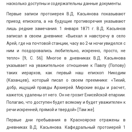
насколько доступны и содержательны данные документы.
Первые записи протоиерея В.Д. Касьянова показывают
приезд епископа, а на будущие противоречия указывают
лишь редкие замечания. 1 января 1871 г. В.Д. Касьянов
записал в своем дневнике: «Выехал я навстречу в село
Арей, где на почтовой станции, часу во 2-м ночи увиделся с
ним и поздоровались любительно, искренно, просто, не
тепло» [9, C. 56]. Многое в дневниках В.Д. Касьянова
указывает на уважительное отношение к Павлу (Попову)
таких иерархов, как первый наш епископ Никодим
(Казанцев), который писал о своем преемнике: «Тихий,
добр, ищущий правды Архиерей. Мирские воды и расчет,
кажется, удалены от него. Он не грозит Енисейской епархии.
Полагаю, что доступен будет всякому и будет уважителен к
речи искренней, прямой и твердой» [Там же].
Первые дни пребывания в Красноярске отражены в
дневниках В.Д. Касьянова. Кафедральный протоиерей 1