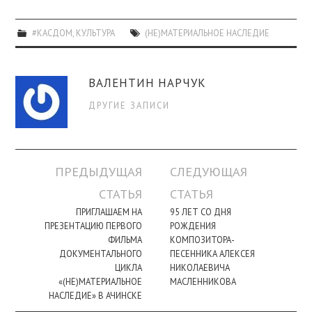
#КАСДОМ
,
КУЛЬТУРА
(НЕ)МАТЕРИАЛЬНОЕ НАСЛЕДИЕ
ВАЛЕНТИН НАРЧУК
ДРУГИЕ ЗАПИСИ
Навигация
ПРЕДЫДУЩАЯ
СЛЕДУЮЩАЯ
по
СТАТЬЯ
СТАТЬЯ
записи
ПРИГЛАШАЕМ НА
95 ЛЕТ СО ДНЯ
ПРЕЗЕНТАЦИЮ ПЕРВОГО
РОЖДЕНИЯ
ФИЛЬМА
КОМПОЗИТОРА-
ДОКУМЕНТАЛЬНОГО
ПЕСЕННИКА АЛЕКСЕЯ
ЦИКЛА
НИКОЛАЕВИЧА
«(НЕ)МАТЕРИАЛЬНОЕ
МАСЛЕННИКОВА
НАСЛЕДИЕ» В АЧИНСКЕ