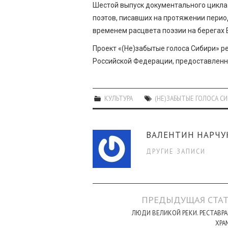
Шестой выпуск документального цикла
поэтов, писавших на протяжении перио
временем расцвета поэзии на берегах 
Проект «(Не)забытые голоса Сибири» р
Российской Федерации, предоставленн
КУЛЬТУРА
(НЕ)ЗАБЫТЫЕ ГОЛОСА СИ
ВАЛЕНТИН НАРЧУ
ДРУГИЕ ЗАПИСИ
Навигация
ПРЕДЫДУЩАЯ СТАТ
по
ЛЮДИ ВЕЛИКОЙ РЕКИ. РЕСТАВР
ХРА