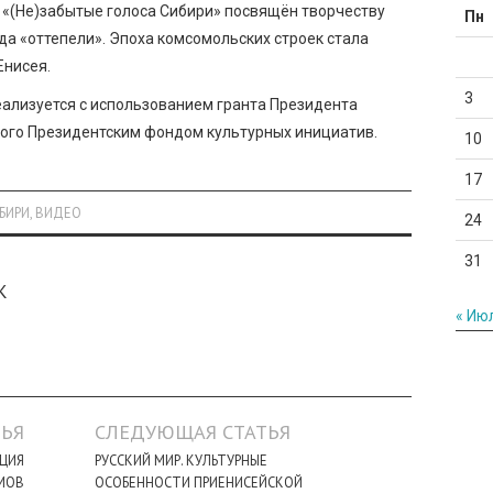
 «(Не)забытые голоса Сибири» посвящён творчеству
Пн
да «оттепели». Эпоха комсомольских строек стала
Енисея.
3
еализуется с использованием гранта Президента
ого Президентским фондом культурных инициатив.
10
17
БИРИ
,
ВИДЕО
24
31
К
« Ию
ЬЯ
СЛЕДУЮЩАЯ СТАТЬЯ
АЦИЯ
РУССКИЙ МИР. КУЛЬТУРНЫЕ
МОВ
ОСОБЕННОСТИ ПРИЕНИСЕЙСКОЙ