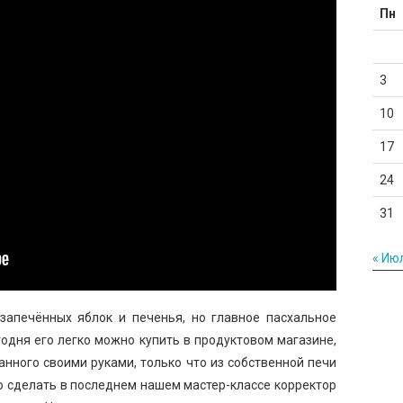
Пн
3
10
17
24
31
« Ию
апечённых яблок и печенья, но главное пасхальное
егодня его легко можно купить в продуктовом магазине,
ланного своими руками, только что из собственной печи
его сделать в последнем нашем мастер-классе корректор