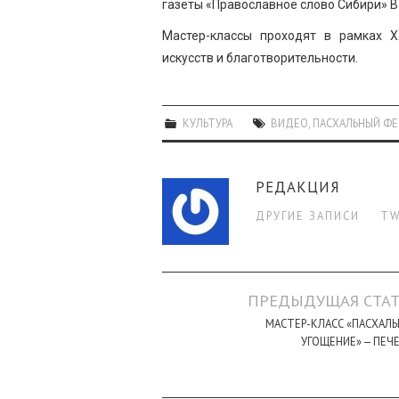
газеты «Православное слово Сибири» В
Мастер-классы проходят в рамках X
искусств и благотворительности.
КУЛЬТУРА
ВИДЕО
,
ПАСХАЛЬНЫЙ Ф
РЕДАКЦИЯ
ДРУГИЕ ЗАПИСИ
TW
Навигация
ПРЕДЫДУЩАЯ СТАТ
по
МАСТЕР-КЛАСС «ПАСХАЛ
УГОЩЕНИЕ» — ПЕЧ
записи