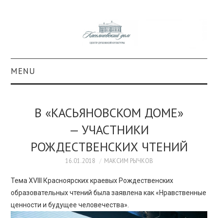
MENU
О ПРОЕКТЕ
В «КАСЬЯНОВСКОМ ДОМЕ»
КОЛЛЕКЦИИ
— УЧАСТНИКИ
РОЖДЕСТВЕНСКИХ ЧТЕНИЙ
#КАСДОМ
16.01.2018
МАКСИМ РЫЧКОВ
КУЛЬТУРА
Тема XVIII Красноярских краевых Рождественских
образовательных чтений была заявлена как «Нравственные
ОБРАЗОВАНИЕ
ценности и будущее человечества».