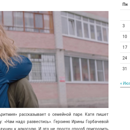
Пн
3
10
17
24
31
« Ию
«Аритмия» рассказывает о семейной паре. Катя пишет
у: «Нам надо развестись». Героиню Ирины Горбачевой
ушен к алкоголю. И это не просто способ пригрозить