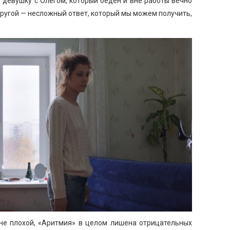
 девушку с Олегом, который беден и вне работы вечно
 другой — несложный ответ, который мы можем получить,
 не плохой, «Аритмия» в целом лишена отрицательных