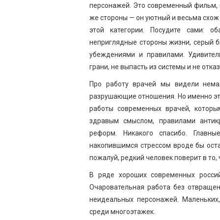
персонажей. Это современный фильм, к
же стороны — он уютный и весьма схож
этой категории. Посудите сами: о
неприглядные стороны жизни, серый 
убеждениями и правилами. Удивите
грани, не выпасть из системы и не отк
Про работу врачей мы видели нема
разрушающие отношения. Но именно эта
работы современных врачей, которы
здравым смыслом, правилами антик
реформ. Никакого спасибо. Главны
накопившимся стрессом вроде бы остаю
пожалуй, редкий человек поверит в то, 
В ряде хороших современных россий
Очаровательная работа без отвращен
неидеальных персонажей. Маленьких,
среди многоэтажек.