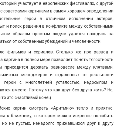
оторый участвует в европейских фестивалях, с другой
 с советскими картинами в самом хорошем определении
баятельные герои в отличном исполнении актеров,
быт и поиск решения в конфликте между собственными
льным образом простым людям удаётся находясь на
азаться от собственных убеждений и человечности.
ло фильмов и сериалов. Столько же про развод и
 картина в полной мере позволяет понять тягостность
м приходится держать равновесие между клятвами,
ризисных менеджеров и отдаленных от реальности
е герои с многолетней усталостью, недосыпом и
тся вместе. Потому что как друг без друга жить? Но,
что это счастливый конец.
ских картин смотреть «Аритмию» тепло и приятно.
ия к ближнему, в котором можно искренне полюбить
 но не пустых, ненадолго прижавшихся друг к другу