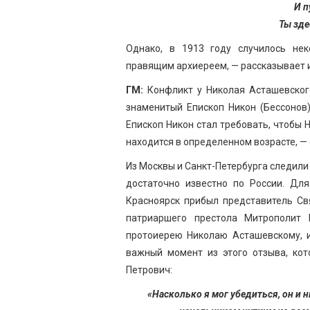
И 
Ты зде
Однако, в 1913 году случилось не
правящим архиереем, — рассказывает 
ГМ:
Конфликт у Николая Асташевског
знаменитый Епископ Никон (Бессонов)
Епископ Никон стал требовать, чтобы 
находится в определенном возрасте, — 
Из Москвы и Санкт-Петербурга следили
достаточно известно по России. Для
Красноярск прибыл представитель Св
патриаршего престола Митрополит 
протоиерею Николаю Асташевскому, и
важный момент из этого отзыва, кот
Петрович:
«Насколько я мог убедиться, он и 