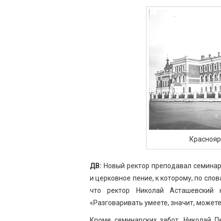
Краснояр
ДВ:
Новый ректор преподавал семинар
и церковное пение, к которому, по сло
что ректор Николай Асташевский 
«Разговаривать умеете, значит, можете 
Кроме семинарских забот, Николай П