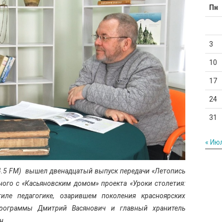
Пн
3
10
17
24
31
« Ию
94.5 FM) вышел двенадцатый выпуск передачи «Летопись
ного с «Касьяновским домом» проекта «Уроки столетия:
тиле педагогике, озарившем поколения красноярских
программы Дмитрий Васянович и главный хранитель
н.