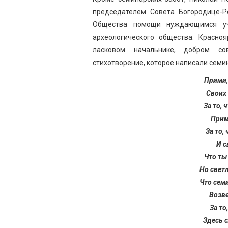
председателем Совета Богородице-Ро
Общества помощи нуждающимся уча
археологического общества. Красноя
ласковом начальнике, добром со
стихотворение, которое написали семи
Прими,
Своих 
За то,
Прим
За то,
И с
Что ты
Но свет
Что сем
Возве
За то
Здесь 