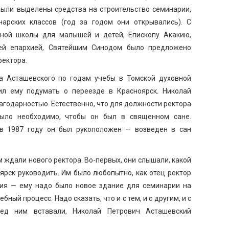
Были выделены средства на строительство семинарии,
арских классов (год за годом они открывались). С
ной школы для малышей и детей, Епископу Акакию,
ей епархией, Святейшим Синодом было предложено
ректора.
а Асташевского по годам учебы в Томской духовной
ил ему подумать о переезде в Красноярск. Николай
агодарностью. Естественно, что для должности ректора
было необходимо, чтобы он был в священном сане.
 в 1987 году он был рукоположен — возведен в сан
 ждали нового ректора. Во-первых, они слышали, какой
ярск руководить. Им было любопытно, как отец ректор
тия — ему надо было новое здание для семинарии на
ный процесс. Надо сказать, что и с тем, и с другим, и с
ед ним вставали, Николай Петрович Асташевский