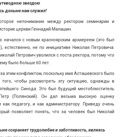
путеводною звездою
сь доныне нам служил!
которое непонимание между ректором семинарии и
историк церкви Геннадий Малашин.
о начался с новым красноярским архиереем (это был
), естественно, не по инициативе Николая Петровича.
Николай Петрович уволился с поста ректора, потому что
ему было больше 60 лет.
 за этим конфликтом, поскольку имя Асташевского было
 того, чтобы рассмотреть эту ситуацию, однажды в
ятейшего Синода. Это был будущий местоблюститель
Петр (Полянский). Он дал весьма высокую оценку
 как педагогу, и как администратору. Приведу очень
орый позволяет понять, что за человек был Николай
ныне сохраняет трудолюбие и заботливость, являясь