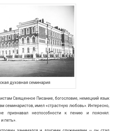
ская духовная семинария
истам Священное Писание, богословие, немецкий язык
вам семинаристов, имел «страстную любовь». Интересно,
не признавал неспособности к пению и пояснял:
и петь».
етрович занимался и другими служениями — он стал