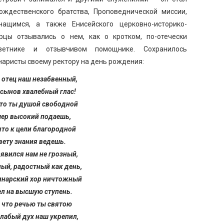
ждественского братства, Проповеднической миссии,
щимся, а также Енисейского церковно-историко-
рцы отзывались о нем, как о кротком, по-отечески
ветнике и отзывчивом помощнике. Сохранилось
наристы своему ректору на день рождения:
 отец наш незабвенный,
сынов хвалебный глас!
 что ты душой свободной
ер высокий подаешь,
 что к цели благородной
вету знания ведешь.
 явился нам не грозный,
лый, радостный как день,
инарский хор ничтожный
л на высшую ступень.
, что речью ты святою
слабый дух наш укрепил,