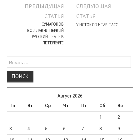
Навигация
ПРЕДЫДУЩАЯ
СЛЕДУЮЩАЯ
по
СТАТЬЯ
СТАТЬЯ
записи
СУМАРОКОВ
У ИСТОКОВ ИТАР-ТАСС
ВОЗГЛАВИЛ ПЕРВЫЙ
РУССКИЙ ТЕАТР В
ПЕТЕРБУРГЕ
Поиск
для:
Август 2026
Пн
Вт
Ср
Чт
Пт
Сб
Вс
1
2
3
4
5
6
7
8
9