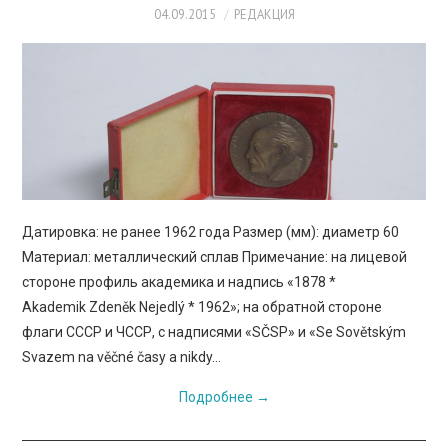
ПРОСВЕЩЕНИЕ
04.09.2015
РЕДАКЦИЯ
Датировка: не ранее 1962 года Размер (мм): диаметр 60
Материал: металлический сплав Примечание: на лицевой
стороне профиль академика и надпись «1878 *
Akademik Zdeněk Nejedlý * 1962»; на обратной стороне
флаги СССР и ЧССР, с надписями «SČSP» и «Se Sovětským
Svazem na věčné časy a nikdy…
Подробнее
→