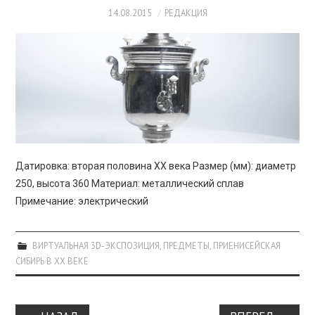
14.08.2015
РЕДАКЦИЯ
Датировка: вторая половина XX века Размер (мм): диаметр
250, высота 360 Материал: металлический сплав
Примечание: электрический
ВИРТУАЛЬНАЯ 3D-ЭКСПОЗИЦИЯ
,
ПРЕДМЕТЫ
,
ПРИЕНИСЕЙСКАЯ
СИБИРЬ В XX ВЕКЕ
Навигация