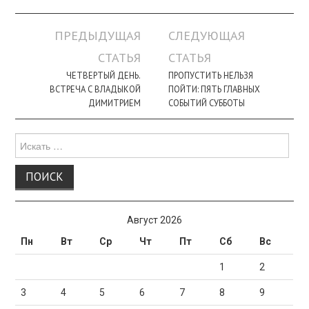
Навигация
ПРЕДЫДУЩАЯ
СЛЕДУЮЩАЯ
по
СТАТЬЯ
СТАТЬЯ
записи
ЧЕТВЕРТЫЙ ДЕНЬ.
ПРОПУСТИТЬ НЕЛЬЗЯ
ВСТРЕЧА С ВЛАДЫКОЙ
ПОЙТИ: ПЯТЬ ГЛАВНЫХ
ДИМИТРИЕМ
СОБЫТИЙ СУББОТЫ
Поиск
для:
Август 2026
Пн
Вт
Ср
Чт
Пт
Сб
Вс
1
2
3
4
5
6
7
8
9