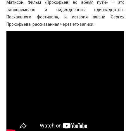
ПРОСВЕЩЕНИЕ
Матисон. Фильм «Прокофьев: во время пути» — это
одновременно и видеодневник одиннадцатого
Пасхального фестиваля, и история жизни Сергея
Прокофьева, рассказанная через его записи.