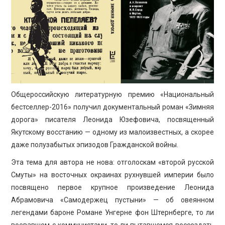
ПРОСВЕЩЕНИЕ
Общероссийскую литературную премию «Национальный
бестселлер-2016» получил документальный роман «Зимняя
дорога» писателя Леонида Юзефовича, посвященный
Якутскому восстанию — одному из малоизвестных, а скорее
даже полузабытых эпизодов Гражданской войны.
Эта тема для автора не нова: отголоскам «второй русской
Смуты» на восточных окраинах рухнувшей империи было
посвящено первое крупное произведение Леонида
Абрамовича «Самодержец пустыни» — об овеянном
легендами бароне Романе Унгерне фон Штернберге, то ли
воевавшем с коммунистами, то ли пытавшемся воссоздать