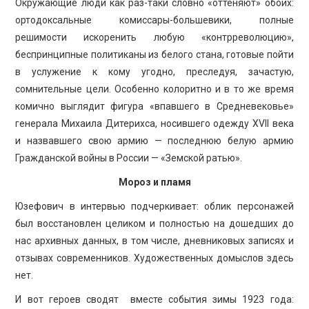
Окружающие люди как раз-таки словно «оттеняют» обоих:
ортодоксальные комиссары-большевики, полные
решимости искоренить любую «контрреволюцию»,
беспринципные политиканы из белого стана, готовые пойти
в услужение к кому угодно, преследуя, зачастую,
сомнительные цели. Особенно колоритно и в то же время
комично выглядит фигура «впавшего в Средневековье»
генерала Михаила Дитерихса, носившего одежду XVII века
и назвавшего свою армию — последнюю белую армию
Гражданской войны в России — «Земской ратью».
Мороз и пламя
Юзефович в интервью подчеркивает: облик персонажей
был восстановлен целиком и полностью на дошедших до
нас архивных данных, в том числе, дневниковых записях и
отзывах современников. Художественных домыслов здесь
нет.
И вот героев сводят вместе события зимы 1923 года: