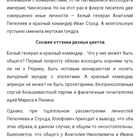
империю Чингисхана. Но на этот раз в фокусе писателя две
совершенно иные личности — белый генерал Анатолий
Пепеляев и красный командир Иван Строд. А монгольскую
пустыню сменила якутская тундра.
Схожие оттенки разных цветов
Белый генерал и красный командир… Что у них может быть
общего? Первый попросту обязан восходить корнями чуть
ли ни к Рюрику, быть истовым монархистом и носить
вычурный мундир с эполетами. А красный командир
априори не может не быть пролетарием, беспрекословным
слугой большевистской партии и фанатичным почитателем
идей Маркса и Ленина.
Однако, при тщательном рассмотрении личностей
Пепеляева и Строда, Юзефович приходит к выводу, что оба
этих образа, в данном случае, в общем-то несостоятельны.
Выясняется, что общего у Анатолия Николаевича и Ивана