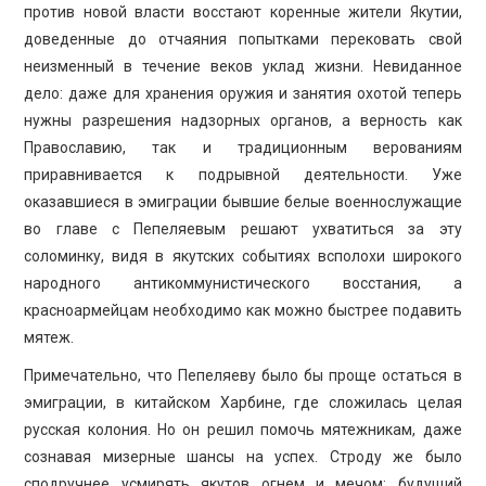
против новой власти восстают коренные жители Якутии,
доведенные до отчаяния попытками перековать свой
неизменный в течение веков уклад жизни. Невиданное
дело: даже для хранения оружия и занятия охотой теперь
нужны разрешения надзорных органов, а верность как
Православию, так и традиционным верованиям
приравнивается к подрывной деятельности. Уже
оказавшиеся в эмиграции бывшие белые военнослужащие
во главе с Пепеляевым решают ухватиться за эту
соломинку, видя в якутских событиях всполохи широкого
народного антикоммунистического восстания, а
красноармейцам необходимо как можно быстрее подавить
мятеж.
Примечательно, что Пепеляеву было бы проще остаться в
эмиграции, в китайском Харбине, где сложилась целая
русская колония. Но он решил помочь мятежникам, даже
сознавая мизерные шансы на успех. Строду же было
сподручнее усмирять якутов огнем и мечом; будущий