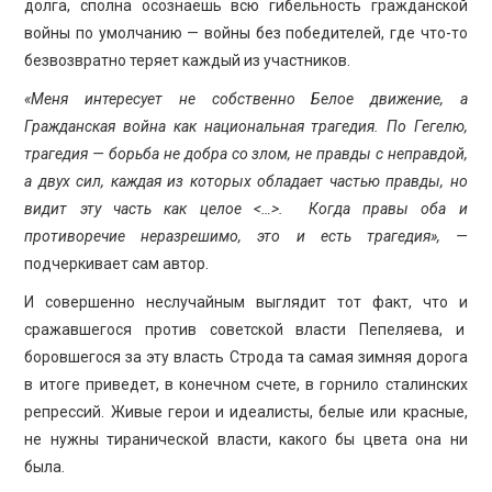
долга, сполна осознаешь всю гибельность гражданской
войны по умолчанию — войны без победителей, где что-то
безвозвратно теряет каждый из участников.
«Меня интересует не собственно Белое движение, а
Гражданская война как национальная трагедия. По Гегелю,
трагедия — борьба не добра со злом, не правды с неправдой,
а двух сил, каждая из которых обладает частью правды, но
видит эту часть как целое <…>. Когда правы оба и
противоречие неразрешимо, это и есть трагедия», —
подчеркивает сам автор.
И совершенно неслучайным выглядит тот факт, что и
сражавшегося против советской власти Пепеляева, и
боровшегося за эту власть Строда та самая зимняя дорога
в итоге приведет, в конечном счете, в горнило сталинских
репрессий. Живые герои и идеалисты, белые или красные,
не нужны тиранической власти, какого бы цвета она ни
была.