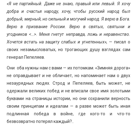
«Я не партийный. Даже не знаю, правый или левый. Я хочу
добра и счастья народу, хочу, чтобы русский народ был
добрый, мирный, но сильный и могучий народ. Я верю в Бога.
Верю в призвание России. Верю в святых, святыни и
угодников <…>. Меня гнетут неправда, ложь и неравенство.
Хочется встать на защиту слабых и угнетенных», —
писал о
своих незамысловатых, но трогающих душу взглядах сам
генерал Пепеляев.
Они оба нужны нам с вами — их потомкам. «Зимняя дорога»
не оправдывает и не обличает, но напоминает нам о двух
незаурядных людях. Строд и Пепеляев, быть может, не
одержали великих побед и не вписали свое имя золотыми
буквами на страницы истории, но они сохранили верность
своим принципам и идеалам — а разве может быть иная
подлинная победа в войне, где кого-то и что-то
безвозвратно потерял каждый?..