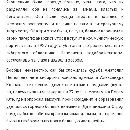
Яковлевича было гораздо больше, чем того, что их
разделяло: оба не гонялись за чинами, властью и
богатствами. Оба были чужды страсти к насилию и
жестоким расправам, и не лишены тяги к литературному
творчеству. Оба при этом были, по сути, белыми воронами в
своих лагерях: анархист Строд вступит в коммунистическую
партию лишь в 1927 году, а убежденного республиканца и
сибирского областника Пепеляева недоброжелатели-
сослуживцы за глаза называли эсером.
Вообще, неизвестно, как бы сложилась судьба Анатолия
Пепеляева не в сибирских войсках адмирала Александра
Колчака, с их весьма демократичными порядками (шутка
ли, получить звание генерала в 27 лет), а, скажем, на Белом
Юге, где вопросам выслуги, происхождения и образования
уделялось гораздо больше внимания. Да и анархист Строд
вряд ли бы полюбился красным командармам, не партизань
бы он в глубоком тылу врага большую часть войны.