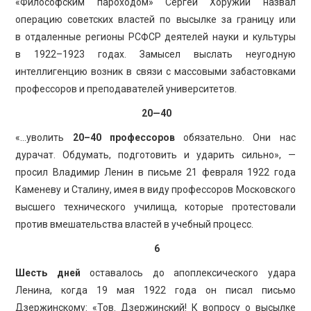
«Философским пароходом» Сергей Хоружий назвал
операцию советских властей по высылке за границу или
в отдаленные регионы РСФСР деятелей науки и культуры
в 1922–1923 годах. Замысел выслать неугодную
интеллигенцию возник в связи с массовыми забастовками
профессоров и преподавателей университетов.
20—40
«…уволить
20–40 профессоров
обязательно. Они нас
дурачат. Обдумать, подготовить и ударить сильно», —
просил Владимир Ленин в письме 21 февраля 1922 года
Каменеву и Сталину, имея в виду профессоров Московского
высшего технического училища, которые протестовали
против вмешательства властей в учебный процесс.
6
Шесть дней
оставалось до апоплексического удара
Ленина, когда 19 мая 1922 года он писал письмо
Дзержинскому: «Тов. Дзержинский! К вопросу о высылке