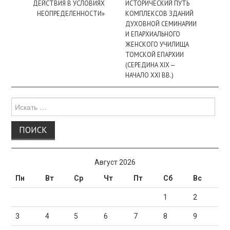
ДЕЙСТВИЯ В УСЛОВИЯХ
ИСТОРИЧЕСКИЙ ПУТЬ
НЕОПРЕДЕЛЕННОСТИ»
КОМПЛЕКСОВ ЗДАНИЙ
ДУХОВНОЙ СЕМИНАРИИ
И ЕПАРХИАЛЬНОГО
ЖЕНСКОГО УЧИЛИЩА
ТОМСКОЙ ЕПАРХИИ
(СЕРЕДИНА XIX —
НАЧАЛО XXI ВВ.)
Поиск
для:
Август 2026
Пн
Вт
Ср
Чт
Пт
Сб
Вс
1
2
3
4
5
6
7
8
9