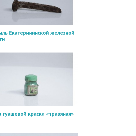
ыль Екатерининской железной
ги
а гуашевой краски «травяная»