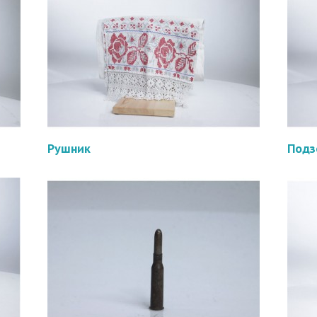
Рушник
Подз