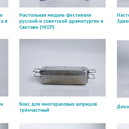
о
Настольная медаль фестиваля
Наст
а в
русской и советской драматургии в
Зден
Свитави (ЧССР)
ик
Бокс для многоразовых шприцов
Деко
трёхчастный