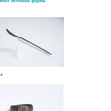
мент литейной формы
а