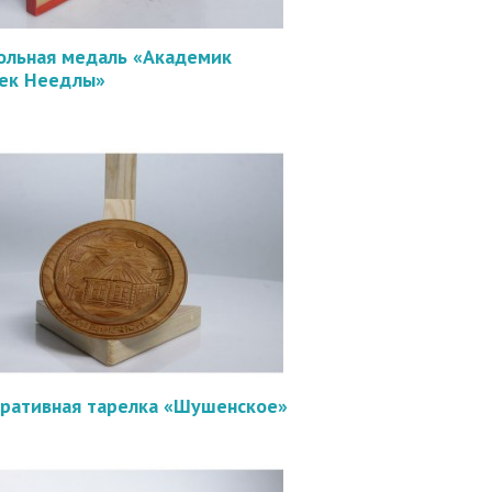
ольная медаль «Академик
ек Неедлы»
ративная тарелка «Шушенское»