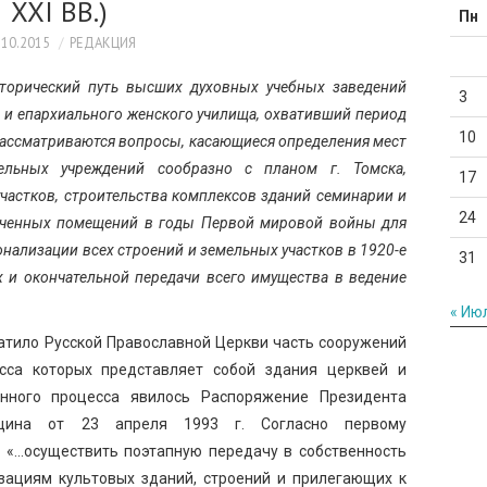
XXI ВВ.)
Пн
.10.2015
РЕДАКЦИЯ
сторический путь высших духовных учебных заведений
3
 и епархиального женского училища, охвативший период
10
 Рассматриваются вопросы, касающиеся определения мест
ельных учреждений сообразно с планом г. Томска,
17
частков, строительства комплексов зданий семинарии и
24
наченных помещений в годы Первой мировой войны для
нализации всех строений и земельных участков в 1920-е
31
х и окончательной передачи всего имущества в ведение
« Ию
атило Русской Православной Церкви часть сооружений
асса которых представляет собой здания церквей и
анного процесса явилось Распоряжение Президента
ьцина от 23 апреля 1993 г. Согласно первому
ь «…осуществить поэтапную передачу в собственность
зациям культовых зданий, строений и прилегающих к