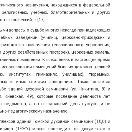
елигиозного назначения, находящихся в федеральной
 религиозных, учебных, благотворительных и других
стью конфессий…» [17].
ными вопросы о судьбе многих некогда принадлежащих
чебных заведений (училищ, церковно-приходских и
приходского назначения (епархиального управления,
и других хозяйственных построек), церковных земель,
ственных помещений. К сожалению, в настоящее время
м использовании помещений бывших домовых церквей
ах, институтах, гимназиях, училищах), тюремных,
бных и иных светских заведениях. Также остается
бе зданий духовной семинарии (ул. Никитина, 8) и
. Киевская, 49), которые последние девяноста лет
о ведомства, а на сегодняшний день пустуют и не
льно-педагогическому назначению.
мплексов зданий Томской духовной семинарии (ТДС) и
училища (ТЕЖУ) можно проследить по документам в