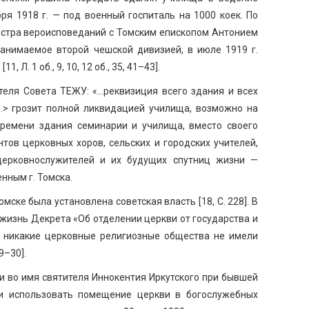
ря 1918 г. — под военный госпиталь на 1000 коек. По
истра вероисповеданий с Томским епископом Антонием
занимаемое второй чешской дивизией, в июле 1919 г.
 Л. 1 об., 9, 10, 12 об., 35, 41–43].
теля Совета ТЕЖУ: «…реквизиция всего здания и всех
> грозит полной ликвидацией училища, возможно на
о времени здания семинарии и училища, вместо своего
тов церковных хоров, сельских и городских учителей,
церковнослужителей и их будущих спутниц жизни —
нным г. Томска.
омске была установлена советская власть [18, С. 228]. В
 жизнь Декрета «Об отделении церкви от государства и
у никакие церковные религиозные общества не имели
9–30].
и во имя святителя Иннокентия Иркутского при бывшей
и использовать помещение церкви в богослужебных