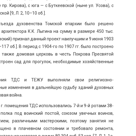
р. Кирова), с юга — с Буткеевской (ныне ул. Усова), с
ой [9, Л. 2, 10–10 об.].
ъезда духовенства Томской епархии было решено
архитектора К.К. Лыгина на сумму в размере 450 тыс.
вский) признал данный проект наилучшим и 9 июня 1903
–117 об.]. В период с 1904-го по 1907 гг. было построено
 также домовая церковь в честь Покрова Пресвятой
строен сад для прогулок, необходимые хозяйственные
ания ТДС и ТЕЖУ выполняли свои религиозно-
ные изменения в дальнейшую судьбу зданий духовных
овая война.
8 г. помещения ТДС использовались 7-й и 9-й ротами 38-
 полка под воинский постой, союзом увечных воинов,
ием, различными мастерскими, поэтому занятия не
ащено в плачевном состоянии и требовало ремонта,
ора исчислялся в сумме 80 304 руб. 53 коп. [7, Л. 1, 1а,