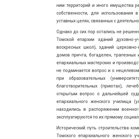
ним территорий и иного имущества р
собственности, для использования в
уставных целях, связанных с деятельно
Однако до сих пор остались не решен
Томской епархии зданий духовно-у
воскресных школ), зданий церковно-
домов причта, богаделен, трапезных 
епархиальных мастерских и производ
не подминается вопрос и о нецелево
при образовательных (университет
благотворительных (приютах), лече
открытым вопрос о дальнейшей судь
епархиального женского училища (ул
находились в распоряжении военног
эксплуатируются по их прямому социа
Исторический путь строительства ко
Томского епархиального женского 