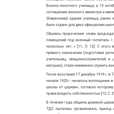
Военно-пехотного училища, а 13 октяб
соглашению военного министра и мин
(Каменским) здание училища, ранее 
было отдано для двух офицерских школ [11,
Сбылись пророческие слова председа
помещений под военный госпиталь <…
несколько лет…» [11, Л. 12]. С этог
прямого назначения (подготовки реген
учительниц, священнослужителей и 
матушек), стали неизменно служить вое
После восстания 17 декабря 1919 г. в Т
начале 1920 г. началось воплощение в
школы от церкви», согласно котором
права владеть собственностью [12, С. 2
В течение года община домовой церкв
ТДС пыталась организовать приход 