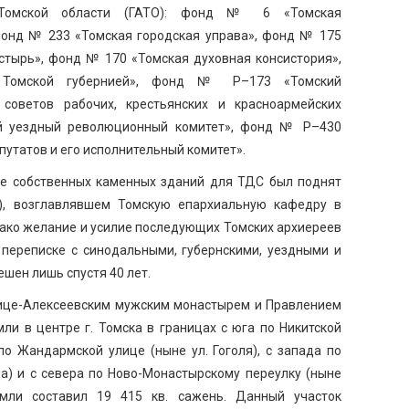
а Томской области (ГАТО): фонд № 6 «Томская
 фонд № 233 «Томская городская управа», фонд № 175
стырь», фонд № 170 «Томская духовная консистория»,
омской губернией», фонд № Р–173 «Томский
 советов рабочих, крестьянских и красноармейских
й уездный революционный комитет», фонд № Р–430
путатов и его исполнительный комитет».
ве собственных каменных зданий для ТДС был поднят
м), возглавлявшем Томскую епархиальную кафедру в
. Однако желание и усилие последующих Томских архиереев
 переписке с синодальными, губернскими, уездными и
шен лишь спустя 40 лет.
одице-Алексеевским мужским монастырем и Правлением
ли в центре г. Томска в границах с юга по Никитской
 по Жандармской улице (ныне ул. Гоголя), с запада по
а) и с севера по Ново-Монастырскому переулку (ныне
емли составил 19 415 кв. сажень. Данный участок