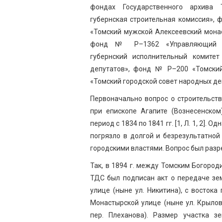
фондах Государственного архив
губернская строительная комиссия»,
«Томский мужской Алексеевский мона
фонд № Р–1362 «Управляющий Т
губернский исполнительный комитет
депутатов», фонд № Р–200 «Томски
«Томский городской совет народных де
Первоначально вопрос о строительст
при епископе Агапите (Вознесенско
период с 1834 по 1841 гг. [1, Л. 1, 2]
погрязло в долгой и безрезультатной
городскими властями. Вопрос был разре
Так, в 1894 г. между Томским Богор
ТДС был подписан акт о передаче зем
улице (ныне ул. Никитина), с востока
Монастырской улице (ныне ул. Крылов
пер. Плеханова). Размер участка з