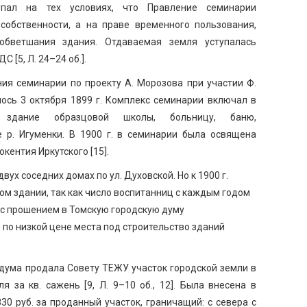
упал на тех условиях, что Правление семинарии
собственности, а на праве временного пользования,
обветшания здания. Отдаваемая земля уступалась
 [5, Л. 24–24 об.].
ния семинарии по проекту А. Морозова при участии Ф.
лось 3 октября 1899 г. Комплекс семинарии включал в
 здание образцовой школы, больницу, баню,
 р. Игуменки. В 1900 г. в семинарии была освящена
кентия Иркутского [15].
ух соседних домах по ул. Духовской. Но к 1900 г.
ом здании, так как число воспитанниц с каждым годом
 с прошением в Томскую городскую думу
 по низкой цене места под строительство зданий
 дума продала Совету ТЕЖУ участок городской земли в
я за кв. сажень [9, Л. 9–10 об., 12]. Была внесена в
30 руб. за проданный участок, граничащий: с севера с