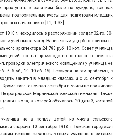
ам приступить к занятиям было не суждено, так как
щены повторительные курсы для подготовки младших
роевых начальников [11, Л. 33].
ст 1918 г. находилось в распоряжении солдат 32-го, 38-
ков и учебных команд. Нанесенный ущерб от воинского
льного архитектора 24 783 руб. 10 коп. Совет училища
омещений, но на производство остального ремонта
ия, проводки электрического освящения) у училища не
б., 6, 6 об., 10, 10 об, 15]. Невзирая на эти проблемы, с
водить занятия в младших классах, а с 25 сентября к
. Кроме того, с начала сентября в училище проживали
ц Петроградской Мариинской женской гимназии. Также
цовая школа, в которой обучалось 30 детей, жителей
–1.
училища не в пользу детей из числа сельского
ской епархии. 10 сентября 1918 г. Томская городская
лениям решила передать здания училища в ведение