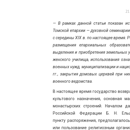
21
— В рамках данной статьи показан и
Томской епархии — духовной семинарии
с середины XIX в. по настоящее время.
размещения епархиальных образоват
выделения и приобретения земельных у
женского училища, использования оз
военных нужд, муниципализации и нацио
гг., закрытия домовых церквей при ни
военного ведомства.
В настоящее время государство возвр
культового назначения, основная м
монастырских строений. Началом д
Российской Федерации Б. Н. Ел
пункту распоряжения, предполагалос
или пользование религиозным органи