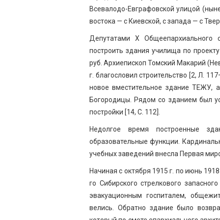
Всевалодо-Евграфовской улицой (ныне п
востока — с Киевской, с запада — с Тверск
Депутатами X Общеепархиального с
построить здания училища по проекту 
руб. Архиепископ Томский Макарий (Не
г. благословил строительство [2, Л. 117
новое вместительное здание ТЕЖУ, а
Богородицы. Рядом со зданием был у
постройки [14, С. 112].
Недолгое время построенные зд
образовательные функции. Кардиналь
учебных заведений внесла Первая мир
Начиная с октября 1915 г. по июнь 191
го Сибирского стрелкового запасного
эвакуационным госпиталем, общежит
велись. Обратно здание было возвр
который по смете епархиального архитект