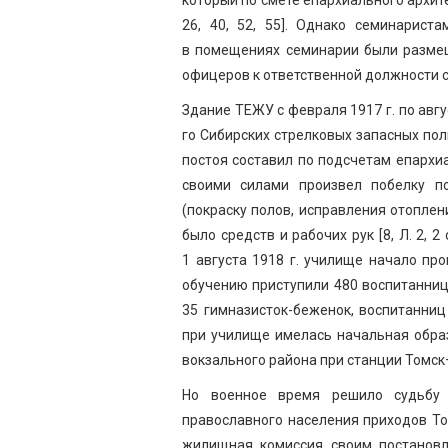
26, 40, 52, 55]. Однако семинарист
в помещениях семинарии были разме
офицеров к ответственной должности ст
Здание ТЕЖУ с февраля 1917 г. по авгу
го Сибирских стрелковых запасных пол
постоя составил по подсчетам епархиа
своими силами произвел побелку п
(покраску полов, исправления отоплен
было средств и рабочих рук [8, Л. 2, 2 о
1 августа 1918 г. училище начало про
обучению приступили 480 воспитанниц
35 гимназисток-беженок, воспитанни
при училище имелась начальная образ
вокзального района при станции Томск
Но военное время решило судьбу 
православного населения приходов Том
жилищная комиссия своим постанов