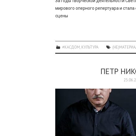
За годы творческой деятельности Све
мирового оперного репертуара и стала
сцены
#КАСДОМ
,
КУЛЬТУРА
(НЕ)МАТЕРИ
ПЕТР НИ
23.06.