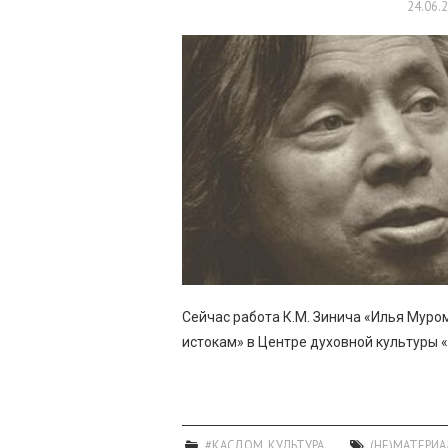
24.06.
Сейчас работа К.М. Зинича «Илья Муро
истокам» в Центре духовной культуры 
#КАСДОМ
,
КУЛЬТУРА
(НЕ)МАТЕРИ