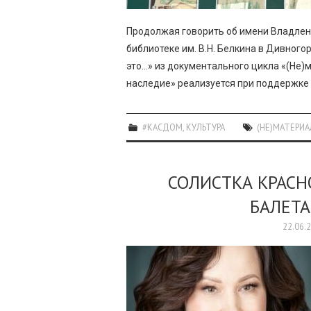
Продолжая говорить об имени Владлен
библиотеке им. В.Н. Белкина в Дивног
это…» из документального цикла «(Не)
наследие» реализуется при поддержке
#КАСДОМ
,
КУЛЬТУРА
(НЕ)МАТЕРИ
СОЛИСТКА КРАСН
БАЛЕТА
22.06.