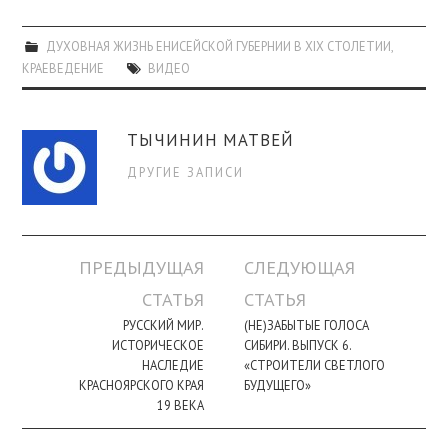
ПРОСВЕЩЕНИЕ
ДУХОВНАЯ ЖИЗНЬ ЕНИСЕЙСКОЙ ГУБЕРНИИ В XIX СТОЛЕТИИ
,
КРАЕВЕДЕНИЕ
ВИДЕО
ТЫЧИНИН МАТВЕЙ
ДРУГИЕ ЗАПИСИ
Навигация
ПРЕДЫДУЩАЯ
СЛЕДУЮЩАЯ
по
СТАТЬЯ
СТАТЬЯ
записи
РУССКИЙ МИР.
(НЕ)ЗАБЫТЫЕ ГОЛОСА
ИСТОРИЧЕСКОЕ
СИБИРИ. ВЫПУСК 6.
НАСЛЕДИЕ
«СТРОИТЕЛИ СВЕТЛОГО
КРАСНОЯРСКОГО КРАЯ
БУДУЩЕГО»
19 ВЕКА