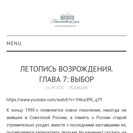
MENU
О ПРОЕКТЕ
ЛЕТОПИСЬ ВОЗРОЖДЕНИЯ.
КОЛЛЕКЦИИ
ГЛАВА 7: ВЫБОР
#КАСДОМ
16.09.2020
РЕДАКЦИЯ
https://www.youtube.com/watch?v=1H6uUPK_q7Y
КУЛЬТУРА
К концу 1990-х появляется новое поколение, никогда не
жившее в Советской России, а память о России старой
ОБРАЗОВАНИЕ
стремительно уходит, вместе с последними заставшими её,
пытавшимися запечатлеть людьми. Но начинает сходить на