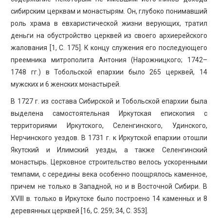
сибирским церквам и монастырям. Он, глубоко понимавший
роль храма в евхаристической жизни верующих, тратил
деньги на обустройство церквей из своего архиерейского
жалования [1, С. 175]. К концу служения его последующего
преемника митрополита Антония (Нарожницкого; 1742–
1748 гг.) в Тобольской епархии было 265 церквей, 14
мужских и 6 женских монастырей.
В 1727 г. из состава Сибирской и Тобольской епархии была
выделена самостоятельная Иркутская епископия с
территориями Иркутского, Селенгинского, Удинского,
Нерчинского уездов. В 1731 г. к Иркутской епархии отошли
Якутский и Илимский уезды, а также Селенгинский
монастырь. Церковное строительство велось ускоренными
темпами, с середины века особенно поощрялось каменное,
причем не только в Западной, но и в Восточной Сибири. В
XVIII в. только в Иркутске было построено 14 каменных и 8
деревянных церквей [16, С. 259; 34, С. 353].