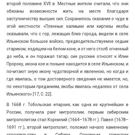
второй половине XVII в. Местные жители считали, что они
обязаны возможности жить на месте благодаря
заступничеству высших сил. Сохранилось сказание о чуде в
этой местности: «Пленные калмыки или киргизы якобы
сказывали, что с гор, лежащих близ города, видели в селе
Ильинском большое войско, предводительствуемое седым
стариком, ездящем на белом коне, и от него столб огненный
до неба, и он поражал татар; сие русские относят к Илии
Пророку, икона кое и поныне находится в селе Ильинском, и
почитают оную икону чудотворной и явленною, но когда и
где явилась, о том достоверного сведения не имеется, но,
по некоторым преданиям, якобы явилась недалеко от села
Ильинского» [17, С. 22].
В 1668 г. Тобольская епархия, как одна из крупнейших в
России, получила ранг митрополии; первым сибирским
митрополитом стал Корнилий (1664–1678 гг.). Павел (1678–
1691 гг.), второй митрополит, положил начало каменному
строительству в Сибири. Основным стимулом