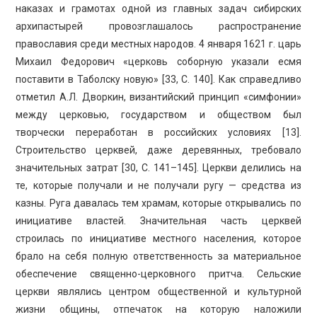
наказах и грамотах одной из главных задач сибирских
архипастырей провозглашалось распространение
православия среди местных народов. 4 января 1621 г. царь
Михаил Федорович «церковь соборную указали есмя
поставити в Таболску новую» [33, С. 140]. Как справедливо
отметил А.Л. Дворкин, византийский принцип «симфонии»
между церковью, государством и обществом был
творчески переработан в российских условиях [13].
Строительство церквей, даже деревянных, требовало
значительных затрат [30, С. 141–145]. Церкви делились на
те, которые получали и не получали ругу — средства из
казны. Руга давалась тем храмам, которые открывались по
инициативе властей. Значительная часть церквей
строилась по инициативе местного населения, которое
брало на себя полную ответственность за материальное
обеспечение священно-церковного притча. Сельские
церкви являлись центром общественной и культурной
жизни общины, отпечаток на которую наложили