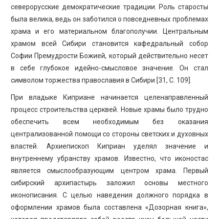
северорусские демократические традиции. Роль старосты
была велика, ведь он заботился о повседневных проблемах
храма и его материальном благополучии. Центральным
храмом всей Сибири становится кафедральный собор
Софии Премудрости Божией, который действительно несет
в себе глубокое идейно-смысловое значение. Он стал
символом торжества православия в Сибири [31, С. 109].
При владыке Киприане начинается целенаправленный
процесс строительства церквей. Новые храмы было трудно
обеспечить всем необходимым без оказания
централизованной помощи со стороны светских и духовных
властей. Архиепископ Киприан уделял значение и
внутреннему убранству храмов. Известно, что иконостас
является смыслообразующим центром храма. Первый
сибирский архипастырь заложил основы местного
иконописания. С целью наведения должного порядка в
оформлении храмов была составлена «Дозорная книга»,