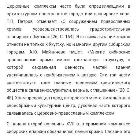
Церковные комплексы часто были определяющими в
архитектурном пространстве города или планировке села.
П.П. Петров отмечает: «С сооружением православных
храмов усовершенствовалась градостроительная
планировка Якутска» [26, С. 164]. Это высказывание можно
отнести не только к Якутску, но и многим другим сибирским
городам. А.Ю. Майничева пишет: «Многие сибирские
православные храмы имели трехчастную структуру, в
которой сакральная ценность частей здания
увеличивалась с приближением к алтарю. Эти три части
соответствуют трем главным членениям христианского
общества: священнослужители, верные, оглашенные» [20, С.
48]. Храм превращал город из простого места жительства в
своеобразный культурный центр, духовная часть которого
связывалась с церковно-православным комплексом.
С начала второй половины XVIII в. в храмовом комплексе
сибирских епархий обозначился явный кризис. Связано это