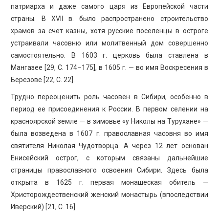
патриарха и даже самого царя из Европейской части
страны. В XVII в. было распространено строительство
храмов за счет казны, хотя русские поселенцы в остроге
устраивали часовню или молитвенный дом совершенно
самостоятельно. В 1603 г. церковь была ставлена в
Мангазее [29, С. 174–175], в 1605 г. — во имя Воскресения в
Березове [22, С. 22].
Трудно переоценить роль часовен в Сибири, особенно в
период ее присоединения к России. В первом селении на
красноярской земле — в зимовье «у Николы на Турухане» —
была возведена в 1607 г. православная часовня во имя
святителя Николая Чудотворца. А через 12 лет основан
Енисейский острог, с которым связаны дальнейшие
страницы православного освоения Сибири. Здесь была
открыта в 1625 г. первая монашеская обитель —
Христорождественский женский монастырь (впоследствии
Иверский) [21, С. 16].