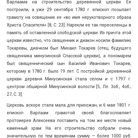
Варлаама на строительство деревянной церкви. Ее
построили, а уже 29 сентября 1780 г. епископ посылает
грамоту на освящение ее «во имя нерукотворного образа
Христа Спасителя» [8, С. 23]. Нарекли ее так переселенцы в
память об оставленной слободской церкви. Из причта этой
церкви известно, что священник и диакон носили фамилию
Токаревы, диачком был Михаил Токарев (отец будущего
священника минусинской Спасской церкви), а пономарем
был священнический сын Василий Иванович Токарев,
которому в 1780 г. было 19 лет. С постройкой деревянной
церкви деревня Минусинская стала селом и с 1797 г.
центром обширной Минусинской волости [5, Лл. 3об., 4об.;
27, С. 3].
Церковь вскоре стала мала для прихожан, и 6 мая 1801 г.
епископ Варлаам грамотой своей благословляет
протоиерея Алексеева поставить на том же месте новый
каменный храм. На его строительство собрали очень
значительную по тем временам сумму — более 1000 руб.