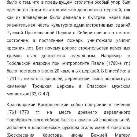
было с тем, что в предыдущем столетии особый упор был
сделан на строительство именно деревянных церквей, так
как их возведение было дешевле и быстрее. Через век
значительная часть культурно-административных зданий
Русской Православной Церкви в Сибири пришла в ветхое
состояние, а постоянные пожары уничтожали усилия
прежних лет. Вот почему вопрос строительства каменных
храмов стал достаточно актуальным. Например, в
Тобольской епархии при митрополите Павле (1760-е гг.)
было построено около 20 каменных церквей. В Енисейске в
1741 г., вместо сгоревшей, деревянной, была воздвигнута
каменная Троицкая церковь в Спасском мужском
монастыре [32, С. 47].
Красноярский Воскресенский собор построили в течение
1761–1773 гг. на месте древнего деревянного
Преображенского собора. Был он каменный с колокольней,
исполнен в классическом русском стиле, имел 4 престола
(Воскресения Христова, иконы Божией Матери