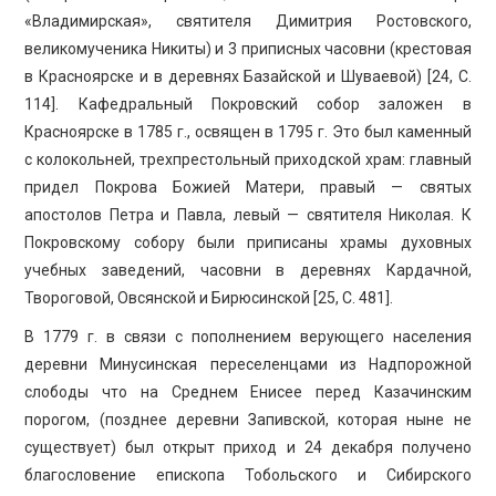
«Владимирская», святителя Димитрия Ростовского,
великомученика Никиты) и 3 приписных часовни (крестовая
в Красноярске и в деревнях Базайской и Шуваевой) [24, С.
114]. Кафедральный Покровский собор заложен в
Красноярске в 1785 г., освящен в 1795 г. Это был каменный
с колокольней, трехпрестольный приходской храм: главный
придел Покрова Божией Матери, правый — святых
апостолов Петра и Павла, левый — святителя Николая. К
Покровскому собору были приписаны храмы духовных
учебных заведений, часовни в деревнях Кардачной,
Твороговой, Овсянской и Бирюсинской [25, С. 481].
В 1779 г. в связи с пополнением верующего населения
деревни Минусинская переселенцами из Надпорожной
слободы что на Среднем Енисее перед Казачинским
порогом, (позднее деревни Запивской, которая ныне не
существует) был открыт приход и 24 декабря получено
благословение епископа Тобольского и Сибирского