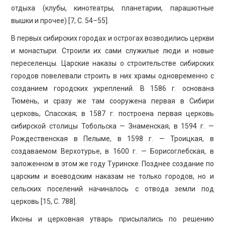
отдыха (клубы, кинотеатры, планетарии, парашютные
вышки и прочее) [7, С. 54–55].
В первых сибирских городах и острогах возводились церкви
и монастыри. Строили их сами служилые люди и новые
переселенцы. Царские наказы о строительстве сибирских
городов повелевали строить в них храмы одновременно с
созданием городских укреплений. В 1586 г. основана
Тюмень, и сразу же там сооружена первая в Сибири
церковь, Спасская; в 1587 г. построена первая церковь
сибирской столицы Тобольска — Знаменская, в 1594 г. —
Рождественская в Пелыме, в 1598 г. — Троицкая, в
создаваемом Верхотурье, в 1600 г. — Борисоглебская, в
заложенном в этом же году Туринске. Позднее создание по
царским и воеводским наказам не только городов, но и
сельских поселений начиналось с отвода земли под
церковь [15, С. 788].
Иконы и церковная утварь присылались по решению