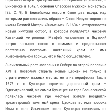
служилых людей. При архиепископе Герасиме (Кремлеве) в
Енисейске в 1642 г. основан Спасский мужской монастырь
[32, С. 9]. В Енисейском остроге было два входа, над
которыми располагались образа — Спаса Нерукотворного и
иконы Божией Матери «Знамение». В 1634 г. отстраивается
новый Якутский острог, в котором появляется часовня.
Казанский митрополит Матфей направляет в Якутский
острог четырех попов с семьями и предписывает
постепенно построить настоящий храм во имя
Живоначальной Троицы, что и было осуществлено.
Значительный рост населения в Сибири во второй половине
XVII в. позволил открыть новые церкви не только в
стратегически важных местах, но и на периферии. Так, в
1676 г. в Кузнецке строится деревянный храм —
Одигитриевский, а в самом Кузнецке, на горе Вознесенской,
появилась часовня, где местные жители воздвигли
трехметровый памятный крест. Церковь во имя пророка
Илии в селе Ильинском возле Кузнецка появилась во