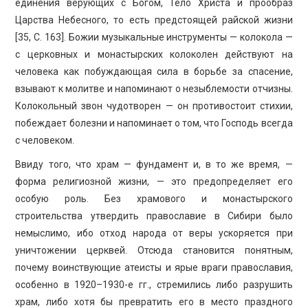
единения верующих с Богом, Тело Христа и прообраз
Царства Небесного, то есть предстоящей райской жизни
[35, С. 163]. Божии музыкальные инструменты — колокола —
с церковных и монастырских колоколен действуют на
человека как побуждающая сила в борьбе за спасение,
взывают к молитве и напоминают о незыблемости отчизны.
Колокольный звон чудотворен — он противостоит стихии,
побеждает болезни и напоминает о том, что Господь всегда
с человеком.
Ввиду того, что храм — фундамент и, в то же время, —
форма религиозной жизни, — это предопределяет его
особую роль. Без храмового и монастырского
строительства утвердить православие в Сибири было
немыслимо, ибо отход народа от веры ускоряется при
уничтожении церквей. Отсюда становится понятным,
почему воинствующие атеисты и ярые враги православия,
особенно в 1920–1930-е гг., стремились либо разрушить
храм, либо хотя бы превратить его в место праздного