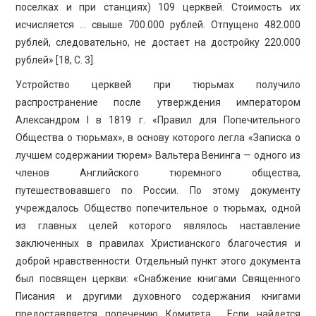
поселках и при станциях) 109 церквей. Стоимость их
исчисляется … свыше 700.000 рублей. Отпущено 482.000
рублей, следовательно, не достает на достройку 220.000
рублей» [18, С. 3].
Устройство церквей при тюрьмах получило
распространение после утверждения императором
Александром I в 1819 г. «Правил для Попечительного
Общества о тюрьмах», в основу которого легла «Записка о
лучшем содержании тюрем» Вальтера Венинга — одного из
членов Английского тюремного общества,
путешествовавшего по России. По этому документу
учреждалось Общество попечительное о тюрьмах, одной
из главных целей которого являлось наставление
заключенных в правилах Христианского благочестия и
доброй нравственности. Отдельный пункт этого документа
был посвящен церкви: «Снабжение книгами Священного
Писания и другими духовного содержания книгами
предоставляется попечению Комитета. …Если найдется