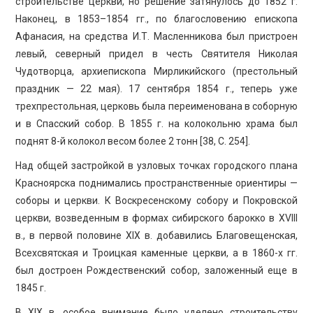
строительстве церкви, но решение затянулось до 1852 г.
Наконец, в 1853–1854 гг., по благословению епископа
Афанасия, на средства И.Т. Масленникова был пристроен
левый, северный придел в честь Святителя Николая
Чудотворца, архиепископа Мирликийского (престольный
праздник — 22 мая). 17 сентября 1854 г., теперь уже
трехпрестольная, церковь была переименована в соборную
и в Спасский собор. В 1855 г. на колокольню храма был
поднят 8-й колокол весом более 2 тонн [38, С. 254].
Над общей застройкой в узловых точках городского плана
Красноярска поднимались пространственные ориентиры —
соборы и церкви. К Воскресенскому собору и Покровской
церкви, возведенным в формах сибирского барокко в XVIII
в., в первой половине XIX в. добавились Благовещенская,
Всехсвятская и Троицкая каменные церкви, а в 1860-х гг.
был достроен Рождественский собор, заложенный еще в
1845 г.
В XIX в. особое внимание было уделено строительству