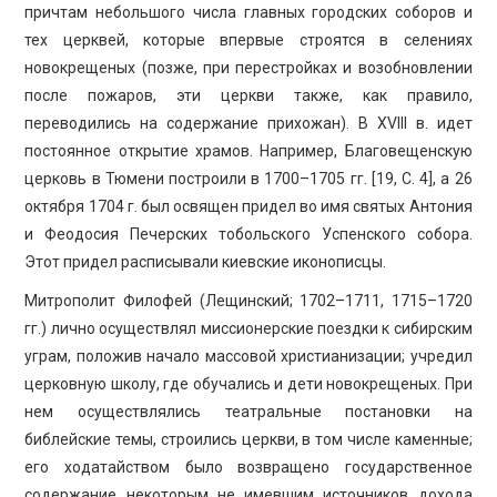
причтам небольшого числа главных городских соборов и
тех церквей, которые впервые строятся в селениях
новокрещеных (позже, при перестройках и возобновлении
после пожаров, эти церкви также, как правило,
переводились на содержание прихожан). В XVIII в. идет
постоянное открытие храмов. Например, Благовещенскую
церковь в Тюмени построили в 1700–1705 гг. [19, С. 4], а 26
октября 1704 г. был освящен придел во имя святых Антония
и Феодосия Печерских тобольского Успенского собора.
Этот придел расписывали киевские иконописцы.
Митрополит Филофей (Лещинский; 1702–1711, 1715–1720
гг.) лично осуществлял миссионерские поездки к сибирским
уграм, положив начало массовой христианизации; учредил
церковную школу, где обучались и дети новокрещеных. При
нем осуществлялись театральные постановки на
библейские темы, строились церкви, в том числе каменные;
его ходатайством было возвращено государственное
содержание некоторым не имевшим источников дохода