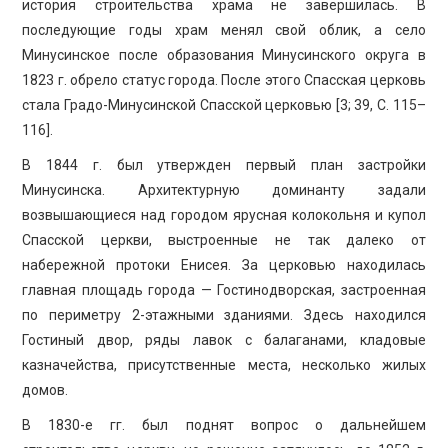
история строительства храма не завершилась. В
последующие годы храм менял свой облик, а село
Минусинское после образования Минусинского округа в
1823 г. обрело статус города. После этого Спасская церковь
стала Градо-Минусинской Спасской церковью [3; 39, С. 115–
116].
В 1844 г. был утвержден первый план застройки
Минусинска. Архитектурную доминанту задали
возвышающиеся над городом ярусная колокольня и купол
Спасской церкви, выстроенные не так далеко от
набережной протоки Енисея. За церковью находилась
главная площадь города — Гостинодворская, застроенная
по периметру 2-этажными зданиями. Здесь находился
Гостиный двор, ряды лавок с балаганами, кладовые
казначейства, присутственные места, несколько жилых
домов.
В 1830-е гг. был поднят вопрос о дальнейшем