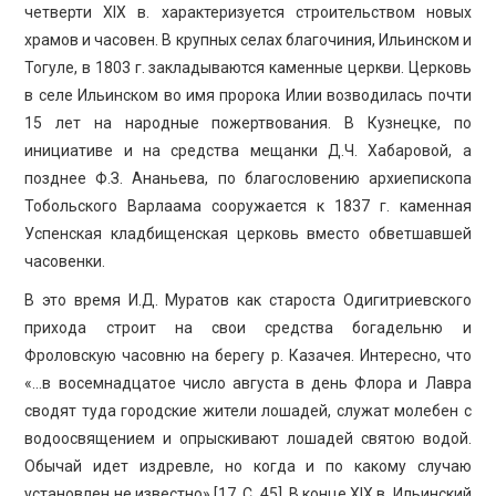
четверти XIX в. характеризуется строительством новых
храмов и часовен. В крупных селах благочиния, Ильинском и
Тогуле, в 1803 г. закладываются каменные церкви. Церковь
в селе Ильинском во имя пророка Илии возводилась почти
15 лет на народные пожертвования. В Кузнецке, по
инициативе и на средства мещанки Д.Ч. Хабаровой, а
позднее Ф.З. Ананьева, по благословению архиепископа
Тобольского Варлаама сооружается к 1837 г. каменная
Успенская кладбищенская церковь вместо обветшавшей
часовенки.
В это время И.Д. Муратов как староста Одигитриевского
прихода строит на свои средства богадельню и
Фроловскую часовню на берегу р. Казачея. Интересно, что
«…в восемнадцатое число августа в день Флора и Лавра
сводят туда городские жители лошадей, служат молебен с
водоосвящением и опрыскивают лошадей святою водой.
Обычай идет издревле, но когда и по какому случаю
установлен не известно» [17, С. 45]. В конце XIX в. Ильинский