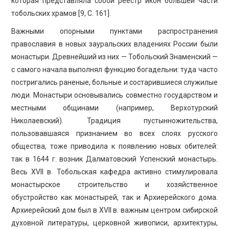
которая представляла собой реестр икон большей части
тобольских храмов [9, C. 161].
Важными опорными пунктами распространения
православия в новых зауральских владениях России были
монастыри. Древнейший из них — Тобольский Знаменский —
с самого начала выполнял функцию богадельни: туда часто
постригались раненые, больные и состарившиеся служилые
люди. Монастыри основывались совместно государством и
местными общинами (например, Верхотурский
Николаевский). Традиция пустынножительства,
пользовавшаяся признанием во всех слоях русского
общества, тоже приводила к появлению новых обителей:
так в 1644 г. возник Далматовский Успенский монастырь.
Весь XVII в. Тобольская кафедра активно стимулировала
монастырское строительство и хозяйственное
обустройство как монастырей, так и Архиерейского дома.
Архиерейский дом был в XVII в. важным центром сибирской
духовной литературы, церковной живописи, архитектуры,