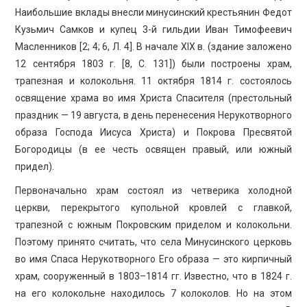
Наибольшие вклады внесли минусинский крестьянин Федот
Кузьмич Самков и купец 3-й гильдии Иван Тимофеевич
Масленников [2; 4; 6, Л. 4]. В начале XIX в. (здание заложено
12 сентября 1803 г. [8, С. 131]) были построены храм,
трапезная и колокольня. 11 октября 1814 г. состоялось
освящение храма во имя Христа Спасителя (престольный
праздник — 19 августа, в день перенесения Нерукотворного
образа Господа Иисуса Христа) и Покрова Пресвятой
Богородицы (в ее честь освящен правый, или южный
придел).
Первоначально храм состоял из четверика холодной
церкви, перекрытого купольной кровлей с главкой,
трапезной с южным Покровским приделом и колокольни.
Поэтому принято считать, что села Минусинского церковь
во имя Спаса Нерукотворного Его образа — это кирпичный
храм, сооруженный в 1803–1814 гг. Известно, что в 1824 г.
на его колокольне находилось 7 колоколов. Но на этом