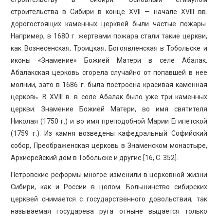
строительства в Сибири в конце XVII — начале XVIII вв.
дорогостоящих каменных церквей были частые пожары.
Например, в 1680 г. жертвами пожара стали такие церкви,
как Вознесенская, Троицкая, Богоявленская в Тобольске и
иконы «Знамение» Божией Матери в селе Абалак.
Абалакская церковь сгорела случайно от попавшей в нее
молнии, зато в 1686 г. была построена красивая каменная
церковь. В XVIII в. в селе Абалак было уже три каменных
церкви: Знамение Божией Матери, во имя святителя
Николая (1750 г.) и во имя преподобной Марии Египетской
(1759 г.). Из камня возведены кафедральный Софийский
собор, Преображенская церковь в Знаменском монастыре,
Архиерейский дом в Тобольске и другие [16, С. 352].
Петровские реформы многое изменили в церковной жизни
Сибири, как и России в целом. Большинство сибирских
церквей снимается с государственного довольствия; так
называемая государева руга отныне выдается только