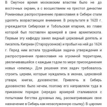
В Смутное время московским властям было не до
восточных окраин, а с восшествием на престол династии
Романовых распространению православия в Сибири стали
уделять возрастающее внимание. В результате в 1620 г.
учреждается Сибирская и Тобольская епархия, во главе
которой был поставлен архиерей в сане архиепископа.
Первым эту кафедру занял видный церковный деятель и
писатель Киприан (Старорусенков) и пробыл на ней до 1624
г. Перед ним встала труднейшая задача утверждения и
распространения православия на огромной территории,
увеличивавшейся с каждым годом по мере присоединения
новых «землиц». Для решения этих задач требовалось
строить церкви, которые нуждались в иконах, церковной
утвари, книгах, духовенстве. Привлечь в Сибирь
духовенство было нечем, поэтому его направляли туда в
приказном порядке (нередко архиерей сталкивался с
попытками бегства духовных лиц, рассматривавших свое
назначение в Сибирь как незаслуженную ссылку). В царских