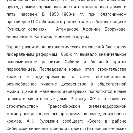
приход помимо храма включал пять молитвенных домов и
пять часовен. В 1850–1860-е гг. при благочинном
протоиерее П. Стабникове строятся храмы в близлежащих к
Кузнецку селениях — Атаманове, Афонине, Безрукове,
Березовском, Каптане, Терехино и других.
Бурное развитие капиталистических отношений благодаря
либеральным реформам 1860-х гг. вызвало значительное
экономическое развитие Сибири и большой приток
переселенцев. Последовали новый этап строительства
храмов и одновременно с этим исключительно
разнообразное участие духовенства в общественной
жизни. Даже в маленьких деревушках появляются новые
церкви и молитвенные дома. В конце XIX в. в связи со
строительством Транссибирской железнодорожной
магистрали развернулась программа по возведению новых
храмов. А.Н. Куломзин сообщает: «Всего в районе
Сибирской линии выстроено и строится (в переселенческих