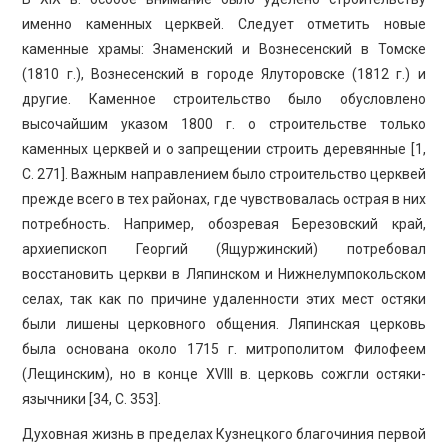
именно каменных церквей. Следует отметить новые
каменные храмы: Знаменский и Вознесенский в Томске
(1810 г.), Вознесенский в городе Ялуторовске (1812 г.) и
другие. Каменное строительство было обусловлено
высочайшим указом 1800 г. о строительстве только
каменных церквей и о запрещении строить деревянные [1,
С. 271]. Важным направлением было строительство церквей
прежде всего в тех районах, где чувствовалась острая в них
потребность. Например, обозревая Березовский край,
архиепископ Георгий (Ящуржинский) потребовал
восстановить церкви в Ляпинском и Нижнелумпокольском
селах, так как по причине удаленности этих мест остяки
были лишены церковного общения. Ляпинская церковь
была основана около 1715 г. митрополитом Филофеем
(Лещинским), но в конце XVIII в. церковь сожгли остяки-
язычники [34, С. 353].
Духовная жизнь в пределах Кузнецкого благочиния первой