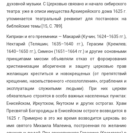
духовной музыки. С Церковью связано и начало сибирского
театра: уже в описи имущества Архиерейского дома 1625 г.
упоминается театральный реквизит для постановок на
библейские темы [15, С. 789].
Киприан и его преемники — Макарий (Кучин; 1624–1635 гг.),
Нектарий (Теляшин; 1635–1640 гг.), Герасим (Кремлев;
1640–1650 гг.), Симеон (1651–1664 гг.) и другие основными
принципами миссии объявляли отказ от форсирования
христианизации аборигенов и защиту церковью прав
желающих креститься и новокрещеных (от препятствий
крещению, насильственного «похолопления», ограбления и
эксплуатации служилыми людьми). При них церкви
обязательно строятся в особо важных населенных пунктах:
Енисейском, Иркутском, Якутском и других острогах. Храм
Пресвятой Богородицы в Енисейском остроге возводится в
1625 г. Примерно в это же время возводится церковь во
имя святого Михаила Малеина, построенная по желанию