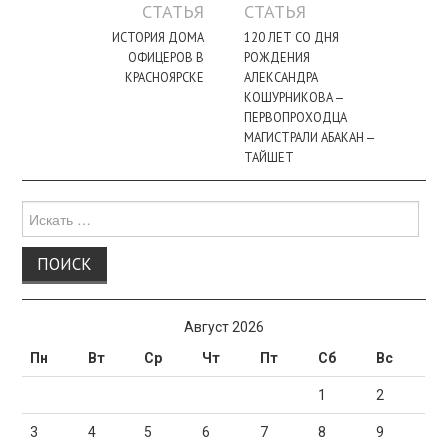
по
СТАТЬЯ
СТАТЬЯ
записи
ИСТОРИЯ ДОМА
120 ЛЕТ СО ДНЯ
ОФИЦЕРОВ В
РОЖДЕНИЯ
КРАСНОЯРСКЕ
АЛЕКСАНДРА
КОШУРНИКОВА —
ПЕРВОПРОХОДЦА
МАГИСТРАЛИ АБАКАН —
ТАЙШЕТ
Поиск
для:
Август 2026
Пн
Вт
Ср
Чт
Пт
Сб
Вс
1
2
3
4
5
6
7
8
9