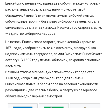
Енисейскую печать украшали два соболя, между которыми
располагалась стрела, а под ними — лук с тетивой,
обращённой вниз. Эти символы имели глубокий смысл:
соболя олицетворяли богатство сибирских земель, стрела
символизировала славу и мощь Русского государства, а лук
— единство сибирских народов.
На печати Енисейского острога, приложенной к грамоте
1671 года, изображались те же элементы, а вокруг была
надпись: «печать государева, земли Сибирские Енисейского
острогу». В 1692 году печать обновили, сохранив основные
элементы.
Важным этапом в геральдической истории города стал
1730 год, когда был утверждён герб для знамён
Енисейского полка. В белом поле на зелёной оконечности
размещались две красные белки, а сверху из лазоревого
облака выходил чёрный самострел.