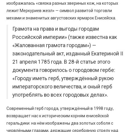
изображалась «связка разных звериных кож, на которых
лежит Меркуриев жезл» — символ развитой торговли
мехами и знаменитых августовских ярмарок Енисейска.
Грамота на права и выгоды городам
Российской империи» (также известна как
«Жалованная грамота городам») —
законодательный акт, изданный Екатериной II
21 апреля 1785 года. В 28-й статье этого
документа говорилось о городовом гербе:
«Городу иметь герб, утверждённый рукою
императорского величества, и оный герб
употреблять во всех городовых делах».
Современный герб города, утверждённый в 1998 году,
возвращает нас к историческим корням енисейской
геральдики: на нём изображены два золотых соболя с
червлёными глазами, держащие серебряную стрелу над