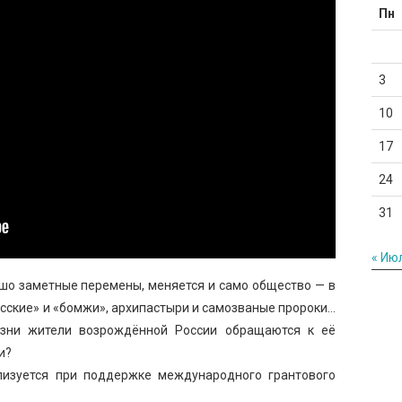
Пн
3
10
17
24
31
« Ию
ошо заметные перемены, меняется и само общество — в
сские» и «бомжи», архипастыри и самозваные пророки…
изни жители возрождённой России обращаются к её
и?
лизуется при поддержке международного грантового