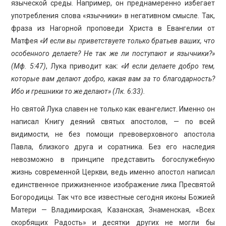
языческой среды. Например, он преднамеренно избегает
употребления слова «язычники» в негативном смысле. Так,
фраза из Нагорной проповеди Христа в Евангелии от
Матфея
«И если вы приветствуете только братьев ваших, что
особенного делаете? Не так же ли поступают и язычники?»
(Мф. 5:47)
, Лука приводит как:
«И если делаете добро тем,
которые вам делают добро, какая вам за то благодарность?
Ибо и грешники то же делают» (Лк. 6:33).
Но святой Лука славен не только как евангелист. Именно он
написал Книгу деяний святых апостолов, — по всей
видимости, не без помощи превоверховного апостола
Павла, близкого друга и соратника. Без его наследия
невозможно в принципе представить богослужебную
жизнь современной Церкви, ведь именно апостол написал
единственное прижизненное изображение лика Пресвятой
Богородицы. Так что все известные сегодня иконы Божией
Матери — Владимирская, Казанская, Знаменская, «Всех
скорбящих Радость» и десятки других не могли бы