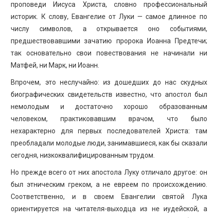
проповеди Иисуса Христа, словно профессиональный
историк. К слову, Евангелие от Луки — самое длинное по
числу символов, а открывается оно событиями,
предшествовавшими зачатию пророка Иоанна Предтечи;
так основательно свои повествования не начинали ни
Матфей, ни Марк, ни Иоанн.
Впрочем, это неслучайно: из дошедших до нас скудных
биографических свидетельств известно, что апостол был
немолодым и достаточно хорошо образованным
человеком, практиковавшим врачом, что было
нехарактерно для первых последователей Христа: там
преобладали молодые люди, занимавшиеся, как бы сказали
сегодня, низкоквалифицированным трудом.
Но прежде всего от них апостола Луку отличало другое: он
был этническим греком, а не евреем по происхождению.
Соответственно, и в своем Евангелии святой Лука
ориентируется на читателя-выходца из не иудейской, а